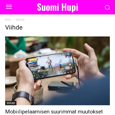
Suomi Hupi
Koti
Viihde
Viihde
Viihde
Mobiilipelaamisen suurimmat muutokset