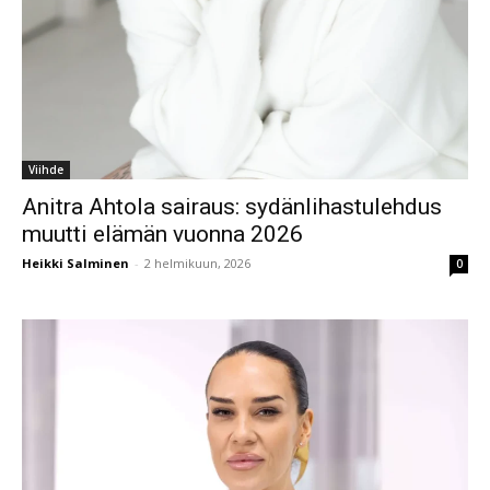
Viihde
Anitra Ahtola sairaus: sydänlihastulehdus
muutti elämän vuonna 2026
Heikki Salminen
-
2 helmikuun, 2026
0