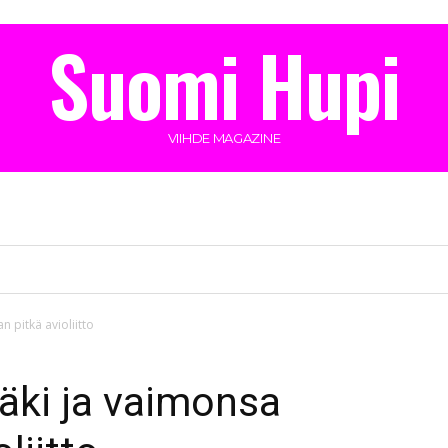
Suomi Hupi
VIIHDE MAGAZINE
 pitkä avioliitto
äki ja vaimonsa