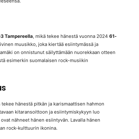
heeseensä.
63 Tampereella
, mikä tekee hänestä vuonna 2024
61-
iivinen muusikko, joka kiertää esiintymässä ja
tamäki on onnistunut säilyttämään nuorekkaan otteen
stä esimerkin suomalaisen rock-musiikin
us
ä tekee hänestä pitkän ja karismaattisen hahmon
tavaan kitaransoittoon ja esiintymiskykyyn luo
ovat nähneet hänen esiintyvän. Lavalla hänen
an rock-kulttuurin ikonina.