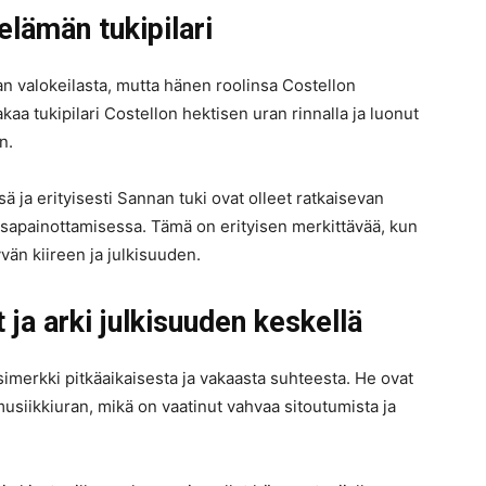
lämän tukipilari
n valokeilasta, mutta hänen roolinsa Costellon
kaa tukipilari Costellon hektisen uran rinnalla ja luonut
n.
 ja erityisesti Sannan tuki ovat olleet ratkaisevan
asapainottamisessa. Tämä on erityisen merkittävää, kun
än kiireen ja julkisuuden.
t ja arki julkisuuden keskellä
simerkki pitkäaikaisesta ja vakaasta suhteesta. He ovat
siikkiuran, mikä on vaatinut vahvaa sitoutumista ja