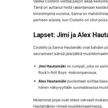
Vaikka Costello viettää paljon aikaa keikoilla
Tämä on auttanut heitä rakentamaan kestävän
kiireisimpinä vuosina. Sanna on mahdollista
perheen arjesta, kun Costello on ollut poiss
Lapset: Jimi ja Alex Hau
Costello ja Sanna Hautamäki ovat kahden po
seuranneet isänsä jalanjälkiä musiikkimaail
Jimi Hautamäki
on rumpali, joka on esii
Rock’n Roll Boys -kokoonpanossa.
Alex Hautamäki
puolestaan soittaa basso
hänen näkyvyyttään suomalaisessa musii
Molemmat pojat ovat olleet vahvasti mukana
Hautamäkien nimeä musiikkimaailmassa.