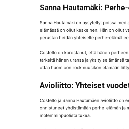
Sanna Hautamäki: Perhe-e
Sanna Hautamäki on pysytellyt poissa media
elämässä on ollut keskeinen. Hän on ollut va
perustan heidän yhteiselle perhe-elämällee
Costello on korostanut, että hänen perheensä
tärkeitä hänen uransa ja yksityiselämänsä t
ottaa huomioon rockmuusikon elämään liittyv
Avioliitto: Yhteiset vuode
Costello ja Sanna Hautamäen avioliitto on e
onnistuneet yhdistämään perhe-elämän ja mu
molemminpuolista tukea.