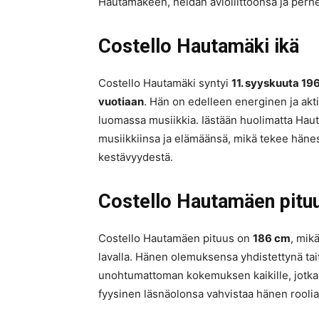
Hautamäkeen, heidän avioliittoonsa ja per
Costello Hautamäki ikä
Costello Hautamäki syntyi
11. syyskuuta 19
vuotiaan
. Hän on edelleen energinen ja akt
luomassa musiikkia. Iästään huolimatta Hau
musiikkiinsa ja elämäänsä, mikä tekee häne
kestävyydestä.
Costello Hautamäen pitu
Costello Hautamäen pituus on
186 cm
, mik
lavalla. Hänen olemuksensa yhdistettynä tai
unohtumattoman kokemuksen kaikille, jotka 
fyysinen läsnäolonsa vahvistaa hänen roolia