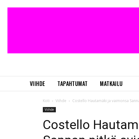
VIIHDE
TAPAHTUMAT
MATKAILU
Koti
Viihde
Costello Hautamäki ja vaimonsa Sannan
Viihde
Costello Hautam