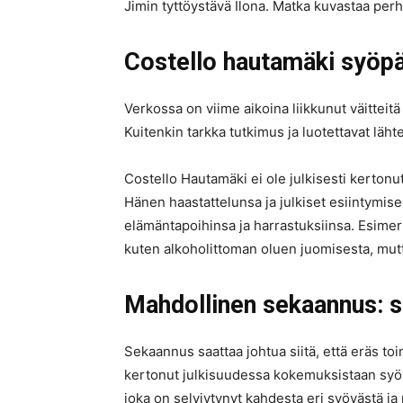
Jimin tyttöystävä Ilona. Matka kuvastaa perh
Costello hautamäki syöp
Verkossa on viime aikoina liikkunut väitteitä
Kuitenkin tarkka tutkimus ja luotettavat lähtee
Costello Hautamäki ei ole julkisesti kerton
Hänen haastattelunsa ja julkiset esiintymis
elämäntapoihinsa ja harrastuksiinsa. Esimer
kuten alkoholittoman oluen juomisesta, mutt
Mahdollinen sekaannus: s
Sekaannus saattaa johtua siitä, että eräs 
kertonut julkisuudessa kokemuksistaan syö
joka on selviytynyt kahdesta eri syövästä j