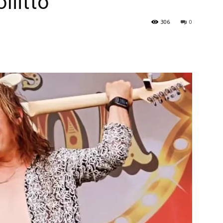
liitto
306
0