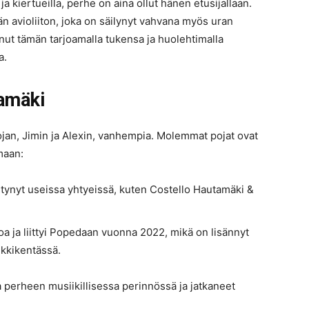
 ja kiertueilla, perhe on aina ollut hänen etusijallaan.
 avioliiton, joka on säilynyt vahvana myös uran
nut tämän tarjoamalla tukensa ja huolehtimalla
a.
tamäki
jan, Jimin ja Alexin, vanhempia. Molemmat pojat ovat
maan:
ntynyt useissa yhtyeissä, kuten Costello Hautamäki &
a ja liittyi Popedaan vuonna 2022, mikä on lisännyt
kkikentässä.
 perheen musiikillisessa perinnössä ja jatkaneet