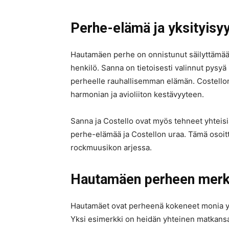
Perhe-elämä ja yksityisy
Hautamäen perhe on onnistunut säilyttämään
henkilö. Sanna on tietoisesti valinnut pysyä
perheelle rauhallisemman elämän. Costello
harmonian ja avioliiton kestävyyteen.
Sanna ja Costello ovat myös tehneet yhteisi
perhe-elämää ja Costellon uraa. Tämä osoitt
rockmuusikon arjessa.
Hautamäen perheen merki
Hautamäet ovat perheenä kokeneet monia yhte
Yksi esimerkki on heidän yhteinen matkansa