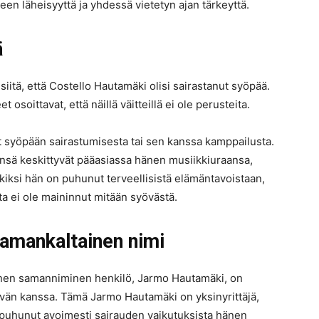
een läheisyyttä ja yhdessä vietetyn ajan tärkeyttä.
ä
 siitä, että Costello Hautamäki olisi sairastanut syöpää.
t osoittavat, että näillä väitteillä ei ole perusteita.
ut syöpään sairastumisesta tai sen kanssa kamppailusta.
ensä keskittyvät pääasiassa hänen musiikkiuraansa,
kiksi hän on puhunut terveellisistä elämäntavoistaan,
a ei ole maininnut mitään syövästä.
amankaltainen nimi
toinen samanniminen henkilö, Jarmo Hautamäki, on
vän kanssa. Tämä Jarmo Hautamäki on yksinyrittäjä,
a puhunut avoimesti sairauden vaikutuksista hänen