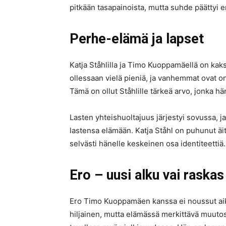
pitkään tasapainoista, mutta suhde päättyi 
Perhe-elämä ja lapset
Katja Ståhlilla ja Timo Kuoppamäellä on kaks
ollessaan vielä pieniä, ja vanhemmat ovat o
Tämä on ollut Ståhlille tärkeä arvo, jonka h
Lasten yhteishuoltajuus järjestyi sovussa, 
lastensa elämään. Katja Ståhl on puhunut äi
selvästi hänelle keskeinen osa identiteettiä.
Ero – uusi alku vai raska
Ero Timo Kuoppamäen kanssa ei noussut aiko
hiljainen, mutta elämässä merkittävä muutos,