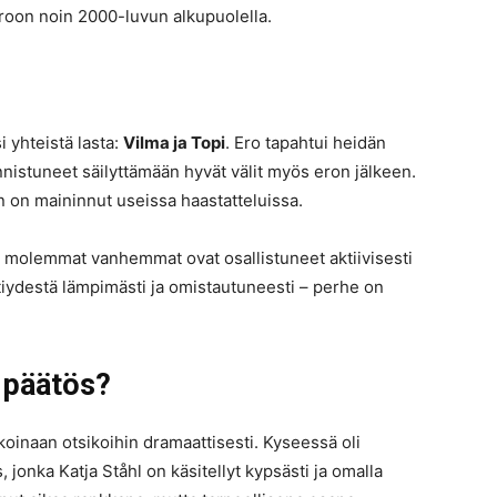
eroon noin 2000-luvun alkupuolella.
i yhteistä lasta:
Vilma ja Topi
. Ero tapahtui heidän
nnistuneet säilyttämään hyvät välit myös eron jälkeen.
än on maininnut useissa haastatteluissa.
ja molemmat vanhemmat ovat osallistuneet aktiivisesti
tiydestä lämpimästi ja omistautuneesti – perhe on
s päätös?
inaan otsikoihin dramaattisesti. Kyseessä oli
 jonka Katja Ståhl on käsitellyt kypsästi ja omalla