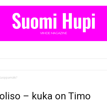
Suomi Hupi
VIIHDE MAGAZINE
o Kuoppamäki?
uoliso – kuka on Timo