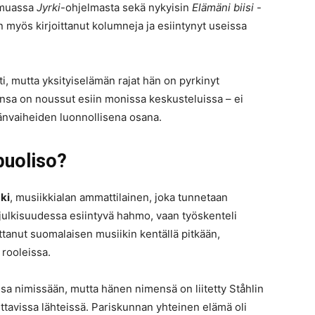
n muassa
Jyrki
-ohjelmasta sekä nykyisin
Elämäni biisi
-
 myös kirjoittanut kolumneja ja esiintynyt useissa
i, mutta yksityiselämän rajat hän on pyrkinyt
ensa on noussut esiin monissa keskusteluissa – ei
änvaiheiden luonnollisena osana.
puoliso?
ki
, musiikkialan ammattilainen, joka tunnetaan
t julkisuudessa esiintyvä hahmo, vaan työskenteli
ttanut suomalaisen musiikin kentällä pitkään,
a rooleissa.
sa nimissään, mutta hänen nimensä on liitetty Ståhlin
ttavissa lähteissä. Pariskunnan yhteinen elämä oli