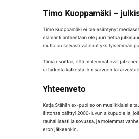
Timo Kuoppamäki – julkis
Timo Kuoppamäki ei ole esiintynyt mediassa
elämäntilanteestaan ole juuri tietoa julkisu
mutta on selvästi valinnut yksityisemmän po
Tämä osoittaa, että molemmat ovat jatkaneet
ei tarkoita katkosta ihmisarvoon tai arvos
Yhteenveto
Katja Ståhlin ex-puoliso on musiikkialalla 
liittonsa päättyi 2000-luvun alkupuolella, jollo
rauhallisesti ja sovussa, ja molemmat vanh
eron jälkeenkin.