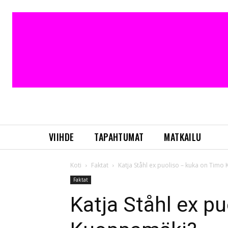
VIIHDE
TAPAHTUMAT
MATKAILU
Koti
Faktat
Katja Ståhl ex puoliso – kuka on Tim
Faktat
Katja Ståhl ex p