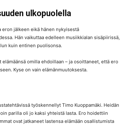
uuden ulkopuolella
 eron jälkeen eikä hänen nykyisestä
udessa. Hän vaikuttaa edelleen musiikkialan sisäpiirissä,
lun kuin entinen puolisonsa.
 elämäänsä omilla ehdoillaan – ja osoittaneet, että ero
tukseen. Kyse on vain elämänmuutoksesta.
taustatehtävissä työskennellyt Timo Kuoppamäki. Heidän
in parilla oli jo kaksi yhteistä lasta. Ero hoidettiin
emmat ovat jatkaneet lastensa elämään osallistumista