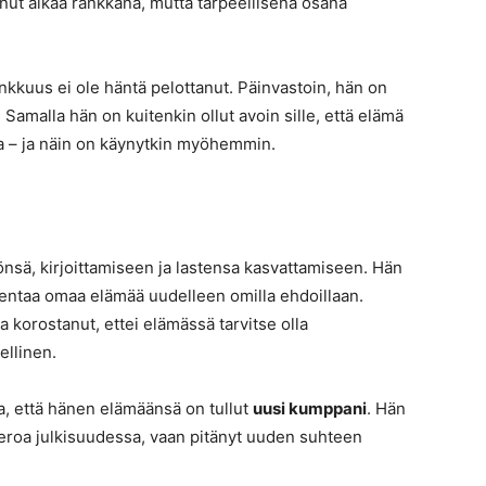
nut aikaa rankkana, mutta tarpeellisena osana
nkkuus ei ole häntä pelottanut. Päinvastoin, hän on
. Samalla hän on kuitenkin ollut avoin sille, että elämä
a – ja näin on käynytkin myöhemmin.
önsä, kirjoittamiseen ja lastensa kasvattamiseen. Hän
kentaa omaa elämää uudelleen omilla ehdoillaan.
ja korostanut, ettei elämässä tarvitse olla
ellinen.
a, että hänen elämäänsä on tullut
uusi kumppani
. Hän
meroa julkisuudessa, vaan pitänyt uuden suhteen