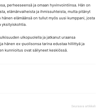
ansa, perheeseensä ja omaan hyvinvointiinsa. Hän on
a, elämänvaiheista ja ihmissuhteista, mutta pitänyt
 hänen elämäänsä on tullut myös uusi kumppani, josta
 yksityiskohtia.
ulkisuuden ulkopuolella ja jatkanut uraansa
ja hänen ex-puolisonsa tarina edustaa hillittyä ja
en kunnioitus ovat säilyneet keskiössä.
Seuraava artikkeli