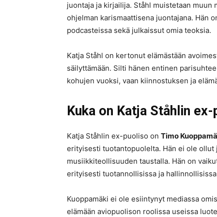
juontaja ja kirjailija. Ståhl muistetaan muu
ohjelman karismaattisena juontajana. Hän on
podcasteissa sekä julkaissut omia teoksia.
Katja Ståhl on kertonut elämästään avoimest
säilyttämään. Silti hänen entinen parisuhte
kohujen vuoksi, vaan kiinnostuksen ja eläm
Kuka on Katja Ståhlin ex-
Katja Ståhlin ex-puoliso on
Timo Kuoppamä
erityisesti tuotantopuolelta. Hän ei ole ollu
musiikkiteollisuuden taustalla. Hän on vaiku
erityisesti tuotannollisissa ja hallinnollisiss
Kuoppamäki ei ole esiintynyt mediassa omis
elämään aviopuolison roolissa useissa luote