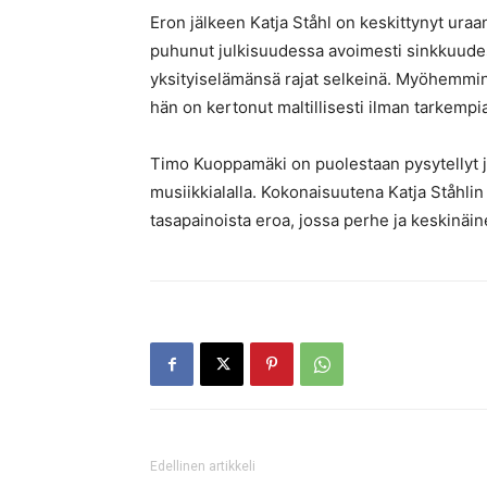
Eron jälkeen Katja Ståhl on keskittynyt ura
puhunut julkisuudessa avoimesti sinkkuudest
yksityiselämänsä rajat selkeinä. Myöhemmin
hän on kertonut maltillisesti ilman tarkempia
Timo Kuoppamäki on puolestaan pysytellyt j
musiikkialalla. Kokonaisuutena Katja Ståhlin 
tasapainoista eroa, jossa perhe ja keskinäin
Edellinen artikkeli