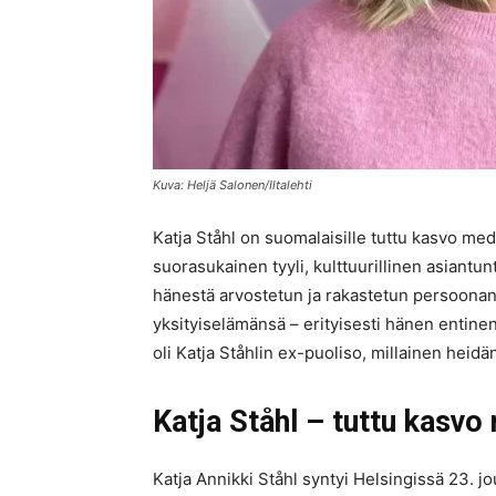
Kuva: Heljä Salonen/Iltalehti
Katja Ståhl on suomalaisille tuttu kasvo med
suorasukainen tyyli, kulttuurillinen asiant
hänestä arvostetun ja rakastetun persoonan.
yksityiselämänsä – erityisesti hänen entine
oli Katja Ståhlin ex-puoliso, millainen heid
Katja Ståhl – tuttu kasvo
Katja Annikki Ståhl syntyi Helsingissä 23. jo