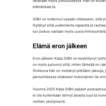
tavallaan myös julkisuudessa. Hän on kuvan
elämänkaarta.
Ståhl on todennut useaan otteeseen, että si
löytänyt siitä uudenlaista vapautta ja rauhaa
tuo joskus vastaan myös uusia ihmissuhteit
Elämä eron jälkeen
Eron jälkeen Katja Ståhl on keskittynyt työh
on myös puhunut siitä, miten tärkeää on ra
Sinkkuna hän on viettänyt pitkiäkin jaksoja, 
parisuhteessa ollakseen kokonainen tai onn
Vuonna 2025 Katja Ståhl paljasti podcastiss
ei ole kuitenkaan tehnyt asiasta suurta nu
osittain yksityisenä.