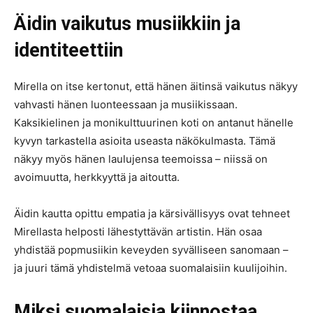
Äidin vaikutus musiikkiin ja
identiteettiin
Mirella on itse kertonut, että hänen äitinsä vaikutus näkyy
vahvasti hänen luonteessaan ja musiikissaan.
Kaksikielinen ja monikulttuurinen koti on antanut hänelle
kyvyn tarkastella asioita useasta näkökulmasta. Tämä
näkyy myös hänen laulujensa teemoissa – niissä on
avoimuutta, herkkyyttä ja aitoutta.
Äidin kautta opittu empatia ja kärsivällisyys ovat tehneet
Mirellasta helposti lähestyttävän artistin. Hän osaa
yhdistää popmusiikin keveyden syvälliseen sanomaan –
ja juuri tämä yhdistelmä vetoaa suomalaisiin kuulijoihin.
Miksi suomalaisia kiinnostaa