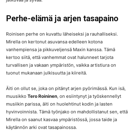
Perhe-elämä ja arjen tasapaino
Roinisen perhe on kuvattu läheiseksi ja rauhalliseksi.
Mirella on kertonut asuvansa edelleen kotona
vanhempiensa ja pikkuveljensä Maxin kanssa. Tämä
kertoo siitä, että vanhemmat ovat halunneet tarjota
turvallisen ja vakaan ympäristön, vaikka artistiura on
tuonut mukanaan julkisuutta ja kiireitä.
Äiti on ollut se, joka on pitänyt arjen pyörimässä. Kun isä,
muusikko
Tero Roininen
, on esiintynyt ja työskennellyt
musiikin parissa, äiti on huolehtinut kodin ja lasten
hyvinvoinnista. Tämä työnjako on mahdollistanut sen, että
Mirella on saanut kasvaa ympäristössä, jossa taide ja
käytännön arki ovat tasapainossa.