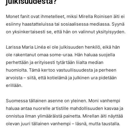
julkisuudesta?
Monet fanit ovat ihmetelleet, miksi Mirella Roinisen äiti ei
esiinny haastatteluissa tai sosiaalisessa mediassa. Syynä
on yksinkertaisesti se, että hän on valinnut yksityisyyden.
Larissa Maria Linéa ei ole julkisuuden henkilö, eikä hän
ole rakentanut omaa some-uraa. Hän haluaa suojella
perhettään ja erityisesti tytärtään liialta median
huomiolta. Tämä kertoo vastuullisuudesta ja perheen
arvoista – siitä, että kotielämä ja julkinen ura pidetään
erillään.
Suomessa tällainen asenne on yleinen. Moni vanhempi
haluaa antaa nuorelle artistille mahdollisuuden kasvaa ja
onnistua ilman ylimääräistä painetta. Mirellan äiti näyttää
olevan juuri tällainen vanhempi – läsnä, mutta taustalla.