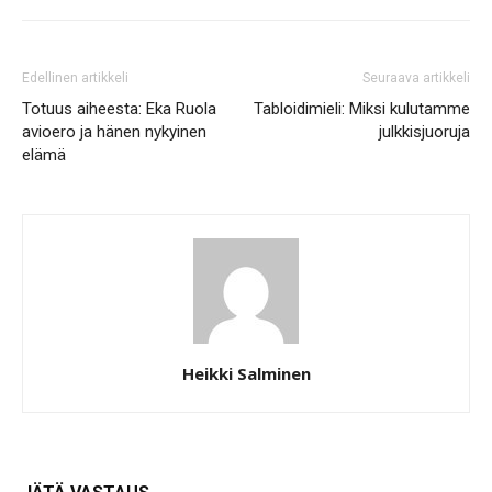
Edellinen artikkeli
Seuraava artikkeli
Totuus aiheesta: Eka Ruola
Tabloidimieli: Miksi kulutamme
avioero ja hänen nykyinen
julkkisjuoruja
elämä
Heikki Salminen