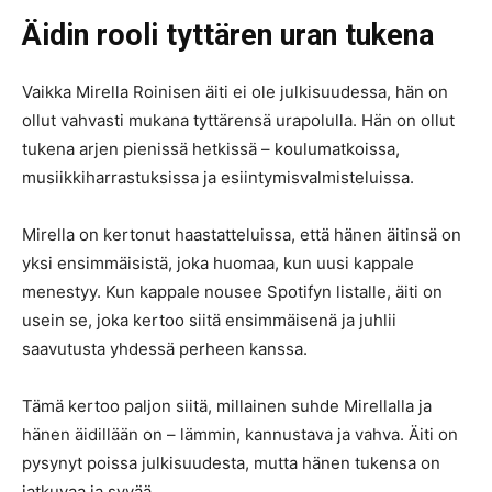
Äidin rooli tyttären uran tukena
Vaikka Mirella Roinisen äiti ei ole julkisuudessa, hän on
ollut vahvasti mukana tyttärensä urapolulla. Hän on ollut
tukena arjen pienissä hetkissä – koulumatkoissa,
musiikkiharrastuksissa ja esiintymisvalmisteluissa.
Mirella on kertonut haastatteluissa, että hänen äitinsä on
yksi ensimmäisistä, joka huomaa, kun uusi kappale
menestyy. Kun kappale nousee Spotifyn listalle, äiti on
usein se, joka kertoo siitä ensimmäisenä ja juhlii
saavutusta yhdessä perheen kanssa.
Tämä kertoo paljon siitä, millainen suhde Mirellalla ja
hänen äidillään on – lämmin, kannustava ja vahva. Äiti on
pysynyt poissa julkisuudesta, mutta hänen tukensa on
jatkuvaa ja syvää.