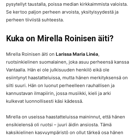
pysytellyt taustalla, poissa median kirkkaimmista valoista.
Se kertoo paljon perheen arvoista, yksityisyydestä ja
perheen tiiviistä suhteesta.
Kuka on Mirella Roinisen äiti?
Mirella Roinisen äiti on
Larissa Maria Linéa
,
ruotsinkielinen suomalainen, joka asuu perheensä kanssa
Vantaalla. Hän ei ole julkisuuden henkilö eikä ole
esiintynyt haastatteluissa, mutta hänen merkityksensä on
silti suuri. Hän on luonut perheelleen rauhallisen ja
kannustavan ilmapiirin, jossa musiikki, kieli ja arki
kulkevat luonnollisesti käsi kädessä.
Mirella on useissa haastatteluissa maininnut, että hänen
ensikielensä oli ruotsi – juuri äidin ansiosta. Tämä
kaksikielinen kasvuympäristö on ollut tärkeä osa hänen