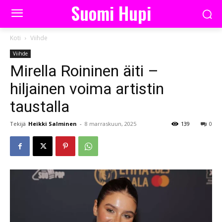
Suomi Hupi
Koti
Viihde
Viihde
Mirella Roininen äiti –
hiljainen voima artistin
taustalla
Tekijä
Heikki Salminen
-
8 marraskuun, 2025
139
0