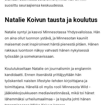
suosittu seuraajiensa keskuudessa.
Natalie Koivun tausta ja koulutus
Natalie syntyi ja kasvoi Minnesotassa Yhdysvalloissa. Hän
on aina ollut luonnon ystävä, ja Minnesotan kauniit
maisemat ovat inspiroineet häntä pienestä pitäen. Hänen
rakkaus luontoon näkyy vahvasti hänen nykyisessä
työssään ja somekanavissaan.
Koulutukseltaan Natalie on journalismin ja englannin
kandidaatti. Ennen itsenäistä yrittäjyyttään hän
työskenteli naisten lifestyle-lehden kirjoittajana ja
toimittajana. Hänellä oli myös rooli Minnesota Wild -
jääkiekkojoukkueen mediaviestinnässä, mikä toi hänet
lähemmäksi urheilumaailmaa – ja lopulta johti hänen