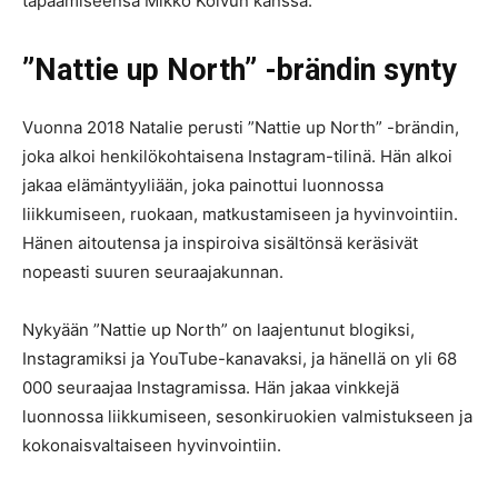
tapaamiseensa Mikko Koivun kanssa.
”Nattie up North” -brändin synty
Vuonna 2018 Natalie perusti ”Nattie up North” -brändin,
joka alkoi henkilökohtaisena Instagram-tilinä. Hän alkoi
jakaa elämäntyyliään, joka painottui luonnossa
liikkumiseen, ruokaan, matkustamiseen ja hyvinvointiin.
Hänen aitoutensa ja inspiroiva sisältönsä keräsivät
nopeasti suuren seuraajakunnan.
Nykyään ”Nattie up North” on laajentunut blogiksi,
Instagramiksi ja YouTube-kanavaksi, ja hänellä on yli 68
000 seuraajaa Instagramissa. Hän jakaa vinkkejä
luonnossa liikkumiseen, sesonkiruokien valmistukseen ja
kokonaisvaltaiseen hyvinvointiin.