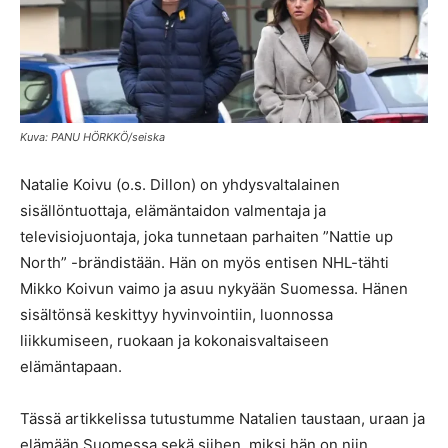
Kuva: PANU HÖRKKÖ/seiska
Natalie Koivu (o.s. Dillon) on yhdysvaltalainen
sisällöntuottaja, elämäntaidon valmentaja ja
televisiojuontaja, joka tunnetaan parhaiten ”Nattie up
North” -brändistään. Hän on myös entisen NHL-tähti
Mikko Koivun vaimo ja asuu nykyään Suomessa. Hänen
sisältönsä keskittyy hyvinvointiin, luonnossa
liikkumiseen, ruokaan ja kokonaisvaltaiseen
elämäntapaan.
Tässä artikkelissa tutustumme Natalien taustaan, uraan ja
elämään Suomessa sekä siihen, miksi hän on niin