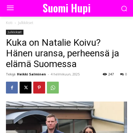
Suomi Hupi
Koti
Julkkikset
Julkkikset
Kuka on Natalie Koivu?
Hänen uransa, perheensä ja
elämä Suomessa
Tekijä
Heikki Salminen
-
4 helmikuun, 2025
247
0