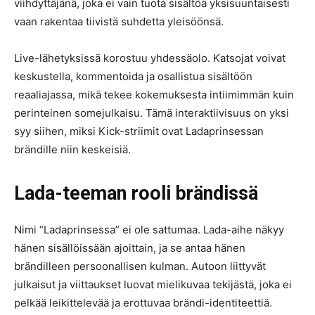
viihdyttäjänä, joka ei vain tuota sisältöä yksisuuntaisesti
vaan rakentaa tiivistä suhdetta yleisöönsä.
Live-lähetyksissä korostuu yhdessäolo. Katsojat voivat
keskustella, kommentoida ja osallistua sisältöön
reaaliajassa, mikä tekee kokemuksesta intiimimmän kuin
perinteinen somejulkaisu. Tämä interaktiivisuus on yksi
syy siihen, miksi Kick-striimit ovat Ladaprinsessan
brändille niin keskeisiä.
Lada-teeman rooli brändissä
Nimi “Ladaprinsessa” ei ole sattumaa. Lada-aihe näkyy
hänen sisällöissään ajoittain, ja se antaa hänen
brändilleen persoonallisen kulman. Autoon liittyvät
julkaisut ja viittaukset luovat mielikuvaa tekijästä, joka ei
pelkää leikittelevää ja erottuvaa brändi-identiteettiä.