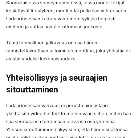
Suomalaisessa someympäristössä, jossa monet tekijät
keskittyvät lifestyleen, muotiin tai pelkkään viihteeseen,
Ladaprinsessan Lada-vivahteinen tyyli jää helposti
mieleen ja auttaa häntä erottumaan joukosta.
Tämä teemallinen jatkuvuus on osa hänen
tunnistettavuuttaan ja toimii elementtinä, joka yhdistää eri
alustat yhdeksi kokonaisuudeksi.
Yhteisöllisyys ja seuraajien
sitouttaminen
Ladaprinsessan vahvuus ei perustu ainoastaan
yksittäisiin videoihin tai striimeihin vaan siihen, miten hän
saa seuraajansa tuntemaan olevansa osa yhteisöä.
Yleisön sitouttaminen näkyy siinä, että hänen sisältönsä
ei ole pelkkää yksisuuntaista viihdettä, vaan hän reagoi,