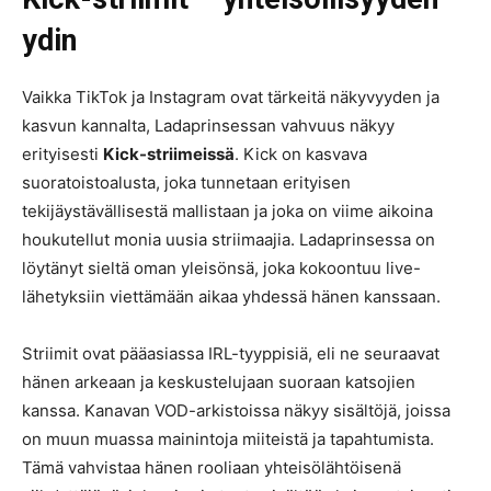
ydin
Vaikka TikTok ja Instagram ovat tärkeitä näkyvyyden ja
kasvun kannalta, Ladaprinsessan vahvuus näkyy
erityisesti
Kick-striimeissä
. Kick on kasvava
suoratoistoalusta, joka tunnetaan erityisen
tekijäystävällisestä mallistaan ja joka on viime aikoina
houkutellut monia uusia striimaajia. Ladaprinsessa on
löytänyt sieltä oman yleisönsä, joka kokoontuu live-
lähetyksiin viettämään aikaa yhdessä hänen kanssaan.
Striimit ovat pääasiassa IRL-tyyppisiä, eli ne seuraavat
hänen arkeaan ja keskustelujaan suoraan katsojien
kanssa. Kanavan VOD-arkistoissa näkyy sisältöjä, joissa
on muun muassa mainintoja miiteistä ja tapahtumista.
Tämä vahvistaa hänen rooliaan yhteisölähtöisenä