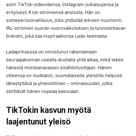
esiin TikTok-videoidensa, Instagram-julkaisujensa ja
erityisesti Kick-striimiensä ansiosta. Hän on
somepersoonallisuus, joka yhdistää arkisen huumorin,
IRL-striimien suoran vuorovaikutuksen ja tunnistettavan
brändin, joka saa inspiraationsa Lada-teemasta.
Ladaprinsessa on onnistunut rakentamaan
seuraajakunnan usealla alustalla yhtä aikaa, mikä tekee
hänestä monikanavaisen sisällöntuottajan. Hänen
otteensa on mutkaton, suomalaiselle yleisölle helposti
lähestyttävä ja yhteisöllinen – ominaisuudet, jotka
selittävät hänen nopeaa kasvuaan.
TikTokin kasvun myötä
laajentunut yleisö