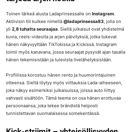
Toinen tärkeä alusta Ladaprinsessalle on
Instagram
.
Aktiivisin tili kulkee nimellä
@ladaprinsessa83
, jolla on
yli
2,8 tuhatta seuraajaa
. Siellä julkaisut ovat yhdistelmä
kuvia, reels-videoita ja arjen päivityksiä, jotka tukevat
hänen näkyvyyttään TikTokissa ja Kickissä. Instagram
toimii myös kanavana, jossa seuraajat pysyvät ajan tasalla
hänen tekemisistään ja tulevista livelähetyksistään.
Profiilissa korostuu hänen rento ja huumorintajuinen
otteensa. Sieltä löytyy myös viittauksia Lada-aiheeseen,
joka näkyy esimerkiksi julkaisuissa, joissa auto liittyy
vahvasti sisältöön. Tämä teema on osa hänen erottuvaa
persoonaansa, joka tekee brändistä helposti
tunnistettavan suomalaisessa somekentässä.
Kick-striimit – yhteisöllisyyden