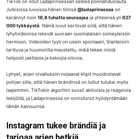
TikTok on ollut Ladaprinsessan selkeä ponnahduslauta.
Julkisissa luvuissa hänen tilinsä
@ladaprinsessa
on
kerännyt noin
18,8 tuhatta seuraajaa
ja yhteensä yli
627
000 tykkäystä
. Nämä luvut kertovat siitä, että hänen
lyhytvideonsa iskevät suoraan suomalaisen someyleisön
hermoon. Videoiden tyyli on usein spontaani, tilanteisiin
tarttuva ja huumorilla maustettu, mikä tekee niistä
helposti jaettavia ja katsojia sitovia.
Lyhyet, arjen oivalluksiin nojaavat klipit muodostavat
pohjan sille, että hänen brändinsä on tullut tutuksi myös
laajemmin. TikTokin algoritmi suosii aktiivisia ja reagoivia
tekijöitä, ja Ladaprinsessa on onnistunut hyödyntämään
tämän kasvuunsa.
Instagram tukee brändiä ja
tarjoaa arjen hetkiä