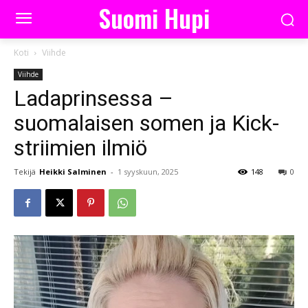
Suomi Hupi
Koti
Viihde
Viihde
Ladaprinsessa –
suomalaisen somen ja Kick-
striimien ilmiö
Tekijä
Heikki Salminen
-
1 syyskuun, 2025
148
0