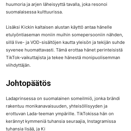
huumoria ja arjen läheisyyttä tavalla, joka resonoi
suomalaisessa kulttuurissa.
Lisäksi Kickin kaltaisen alustan käyttö antaa hänelle
etulyöntiaseman moniin muihin somepersooniin nähden,
sillä live- ja VOD-sisältöjen kautta yleisön ja tekijän suhde
syvenee huomattavasti. Tämä erottaa hänet perinteisistä
TikTok-vaikuttajista ja tekee hänestä monipuolisemman
viihdyttäjän.
Johtopäätös
Ladaprinsessa on suomalainen someilmiö, jonka brändi
rakentuu monikanavaisuuden, yhteisöllisyyden ja
erottuvan Lada-teeman ympärille. TikTokissa hän on
kerännyt kymmeniä tuhansia seuraajia, Instagramissa
tuhansia lisää, ja Ki