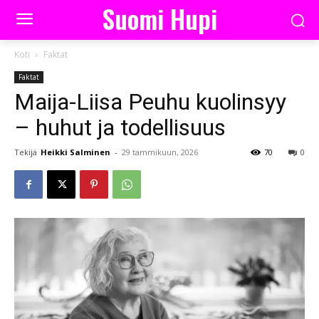
Suomi Hupi
Koti
Faktat
Faktat
Maija-Liisa Peuhu kuolinsyy
– huhut ja todellisuus
Tekijä
Heikki Salminen
-
29 tammikuun, 2026
70
0