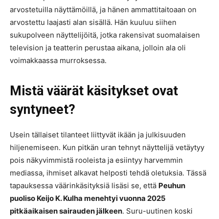
arvostetuilla näyttämöillä, ja hänen ammattitaitoaan on
arvostettu laajasti alan sisällä. Hän kuuluu siihen
sukupolveen näyttelijöitä, jotka rakensivat suomalaisen
television ja teatterin perustaa aikana, jolloin ala oli
voimakkaassa murroksessa.
Mistä väärät käsitykset ovat
syntyneet?
Usein tällaiset tilanteet liittyvät ikään ja julkisuuden
hiljenemiseen. Kun pitkän uran tehnyt näyttelijä vetäytyy
pois näkyvimmistä rooleista ja esiintyy harvemmin
mediassa, ihmiset alkavat helposti tehdä oletuksia. Tässä
tapauksessa väärinkäsityksiä lisäsi se, että
Peuhun
puoliso Keijo K. Kulha menehtyi vuonna 2025
pitkäaikaisen sairauden jälkeen
. Suru-uutinen koski