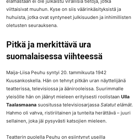
elämästään ei ole julkaistu virallisia tietoja, jotka
viittaisivat muuhun. Kyse on siis väärinkäsityksistä ja
huhuista, jotka ovat syntyneet julkisuuden ja inhimillisten
oletusten seurauksena.
Pitkä ja merkittävä ura
suomalaisessa viihteessä
Maija-Liisa Peuhu syntyi 20. tammikuuta 1942
Kuusankoskella. Hän on tehnyt pitkän uran näyttelijänä
teatterissa, televisiossa ja äänirooleissa. Suurimmalle
yleisölle hän on jäänyt mieleen erityisesti roolistaan
Ulla
Taalasmaana
suositussa televisiosarjassa
Salatut elämät
.
Hahmo oli vahva, ristiriitainen ja tunteita herättävä – juuri
sellainen, joka jäi pysyvästi katsojien mieleen.
Teatterin puolella Peuhu on esiintynyt useilla