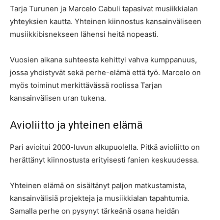
Tarja Turunen ja Marcelo Cabuli tapasivat musiikkialan
yhteyksien kautta. Yhteinen kiinnostus kansainväliseen
musiikkibisnekseen lähensi heitä nopeasti.
Vuosien aikana suhteesta kehittyi vahva kumppanuus,
jossa yhdistyvät sekä perhe-elämä että työ. Marcelo on
myös toiminut merkittävässä roolissa Tarjan
kansainvälisen uran tukena.
Avioliitto ja yhteinen elämä
Pari avioitui 2000-luvun alkupuolella. Pitkä avioliitto on
herättänyt kiinnostusta erityisesti fanien keskuudessa.
Yhteinen elämä on sisältänyt paljon matkustamista,
kansainvälisiä projekteja ja musiikkialan tapahtumia.
Samalla perhe on pysynyt tärkeänä osana heidän