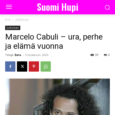
Suomi Hupi
Koti
Julkkikset
Julkkikset
Marcelo Cabuli – ura, perhe
ja elämä vuonna
Tekijä
Eero
-
9 kesäkuun, 2026
37
0