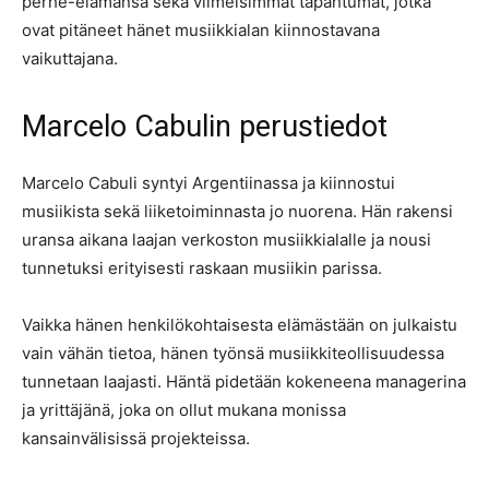
perhe-elämänsä sekä viimeisimmät tapahtumat, jotka
ovat pitäneet hänet musiikkialan kiinnostavana
vaikuttajana.
Marcelo Cabulin perustiedot
Marcelo Cabuli syntyi Argentiinassa ja kiinnostui
musiikista sekä liiketoiminnasta jo nuorena. Hän rakensi
uransa aikana laajan verkoston musiikkialalle ja nousi
tunnetuksi erityisesti raskaan musiikin parissa.
Vaikka hänen henkilökohtaisesta elämästään on julkaistu
vain vähän tietoa, hänen työnsä musiikkiteollisuudessa
tunnetaan laajasti. Häntä pidetään kokeneena managerina
ja yrittäjänä, joka on ollut mukana monissa
kansainvälisissä projekteissa.