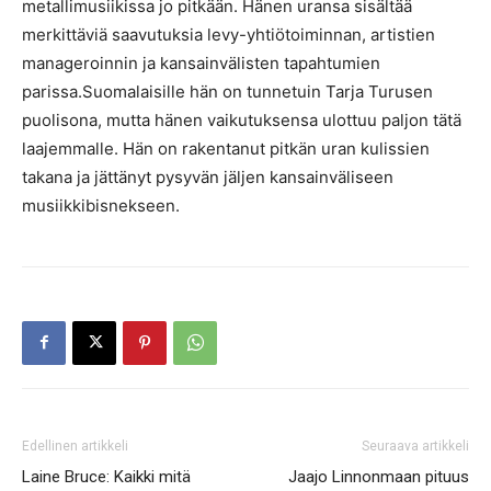
metallimusiikissa jo pitkään. Hänen uransa sisältää
merkittäviä saavutuksia levy-yhtiötoiminnan, artistien
manageroinnin ja kansainvälisten tapahtumien
parissa.Suomalaisille hän on tunnetuin Tarja Turusen
puolisona, mutta hänen vaikutuksensa ulottuu paljon tätä
laajemmalle. Hän on rakentanut pitkän uran kulissien
takana ja jättänyt pysyvän jäljen kansainväliseen
musiikkibisnekseen.
Edellinen artikkeli
Seuraava artikkeli
Laine Bruce: Kaikki mitä
Jaajo Linnonmaan pituus