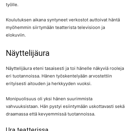
työlle.
Koulutuksen aikana syntyneet verkostot auttoivat häntä
myöhemmin siirtymään teatterista televisioon ja
elokuviin.
Näyttelijäura
Näyttelijäura eteni tasaisesti ja toi hänelle näkyviä rooleja
eri tuotannoissa. Hänen työskentelyään arvostettiin
erityisesti aitouden ja herkkyyden vuoksi.
Monipuolisuus oli yksi hänen suurimmista
vahvuuksistaan. Hän pystyi esiintymään uskottavasti sekä
draamassa että kevyemmissä tuotannoissa.
Ura teatterissa