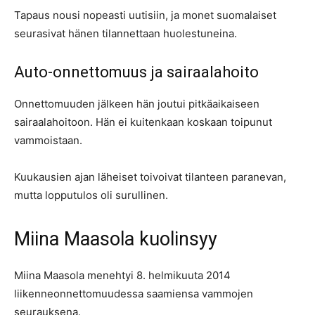
Tapaus nousi nopeasti uutisiin, ja monet suomalaiset
seurasivat hänen tilannettaan huolestuneina.
Auto-onnettomuus ja sairaalahoito
Onnettomuuden jälkeen hän joutui pitkäaikaiseen
sairaalahoitoon. Hän ei kuitenkaan koskaan toipunut
vammoistaan.
Kuukausien ajan läheiset toivoivat tilanteen paranevan,
mutta lopputulos oli surullinen.
Miina Maasola kuolinsyy
Miina Maasola menehtyi 8. helmikuuta 2014
liikenneonnettomuudessa saamiensa vammojen
seurauksena.