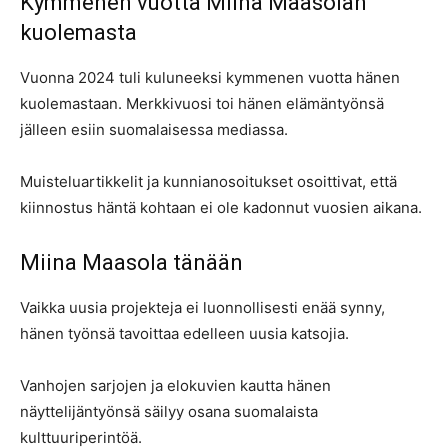
Kymmenen vuotta Miina Maasolan
kuolemasta
Vuonna 2024 tuli kuluneeksi kymmenen vuotta hänen
kuolemastaan. Merkkivuosi toi hänen elämäntyönsä
jälleen esiin suomalaisessa mediassa.
Muisteluartikkelit ja kunnianosoitukset osoittivat, että
kiinnostus häntä kohtaan ei ole kadonnut vuosien aikana.
Miina Maasola tänään
Vaikka uusia projekteja ei luonnollisesti enää synny,
hänen työnsä tavoittaa edelleen uusia katsojia.
Vanhojen sarjojen ja elokuvien kautta hänen
näyttelijäntyönsä säilyy osana suomalaista
kulttuuriperintöä.