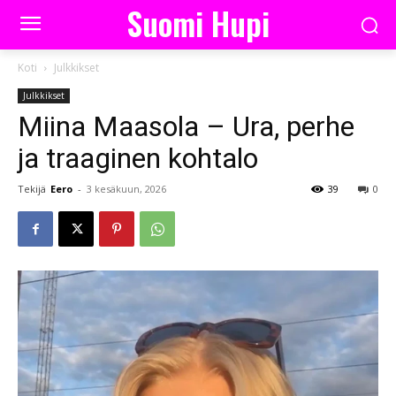
Suomi Hupi
Koti
Julkkikset
Julkkikset
Miina Maasola – Ura, perhe
ja traaginen kohtalo
Tekijä
Eero
-
3 kesäkuun, 2026
39
0