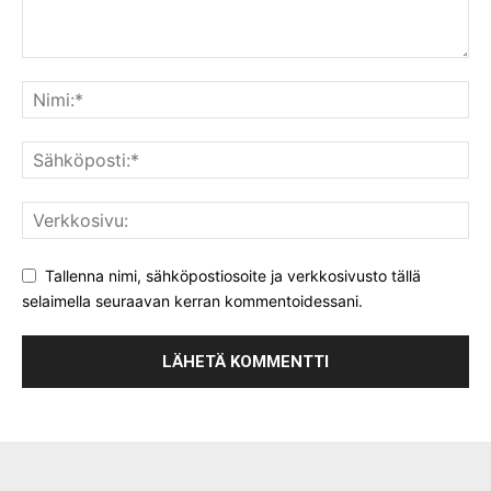
Tallenna nimi, sähköpostiosoite ja verkkosivusto tällä
selaimella seuraavan kerran kommentoidessani.