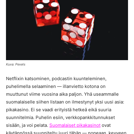
Kuva: Pexels
Netflixin katsominen, podcastin kuunteleminen,
puhelimella selaaminen — illanvietto kotona on
muuttunut viime vuosina aika paljon. Yhä useammalle
suomalaiselle siihen listaan on ilmestynyt yksi uusi asia:
pikakasino. Ei se vaadi erityistä hetkeä eikä suuria
suunnitelmia. Puhelin esiin, verkkopankkitunnukset
sisään, ja voi pelata.
Suomalaiset pikakasinot
ovat
käytännössä suunniteltu juuri tähän — nopeaan, kevyeen