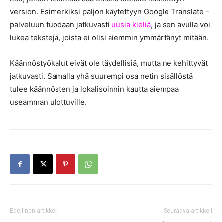
version. Esimerkiksi paljon käytettyyn Google Translate -
palveluun tuodaan jatkuvasti
uusia kieliä
, ja sen avulla voi
lukea tekstejä, joista ei olisi aiemmin ymmärtänyt mitään.
Käännöstyökalut eivät ole täydellisiä, mutta ne kehittyvät
jatkuvasti. Samalla yhä suurempi osa netin sisällöstä
tulee käännösten ja lokalisoinnin kautta aiempaa
useamman ulottuville.
Edellinen artikkeli
Seuraava artikkeli