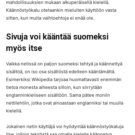
mahdollisuuksien mukaan alkuperäisellä kielellä.
Käännöstyökalu otetaankin mieluiten käyttöön vasta
sitten, kun muita vaihtoehtoja ei enää ole.
Sivuja voi kääntää suomeksi
myös itse
Vaikka netissä on paljon suomeksi tehtyä ja käännettyä
sisältöä, on iso osa sisällöstä edelleen kääntämättä.
Esimerkiksi Wikipedia tarjoaa huomattavasti enemmän
tietoa monesta aiheesta silloin, kun siirrytään
englanninkieliseen sisältöön. Sama pätee moniin
nettilehtiin, jotka ovat ainoastaan englanniksi tai muulla
kielellä.
Jokainen netin käyttäjä voi hyödyntää käännöstyökaluja
itse, jolloin tekstistä saa omalle kielelle käännetyn