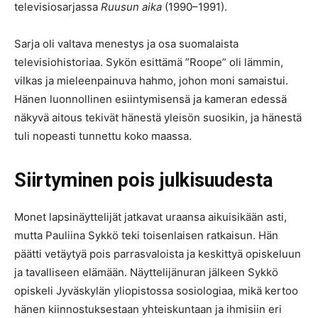
televisiosarjassa
Ruusun aika
(1990–1991).
Sarja oli valtava menestys ja osa suomalaista
televisiohistoriaa. Sykön esittämä ”Roope” oli lämmin,
vilkas ja mieleenpainuva hahmo, johon moni samaistui.
Hänen luonnollinen esiintymisensä ja kameran edessä
näkyvä aitous tekivät hänestä yleisön suosikin, ja hänestä
tuli nopeasti tunnettu koko maassa.
Siirtyminen pois julkisuudesta
Monet lapsinäyttelijät jatkavat uraansa aikuisikään asti,
mutta Pauliina Sykkö teki toisenlaisen ratkaisun. Hän
päätti vetäytyä pois parrasvaloista ja keskittyä opiskeluun
ja tavalliseen elämään. Näyttelijänuran jälkeen Sykkö
opiskeli Jyväskylän yliopistossa sosiologiaa, mikä kertoo
hänen kiinnostuksestaan yhteiskuntaan ja ihmisiin eri