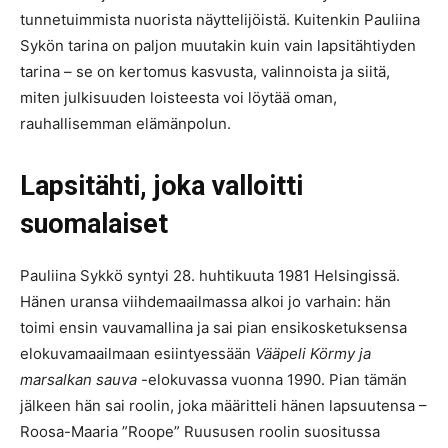
tunnetuimmista nuorista näyttelijöistä. Kuitenkin Pauliina
Sykön tarina on paljon muutakin kuin vain lapsitähtiyden
tarina – se on kertomus kasvusta, valinnoista ja siitä,
miten julkisuuden loisteesta voi löytää oman,
rauhallisemman elämänpolun.
Lapsitähti, joka valloitti
suomalaiset
Pauliina Sykkö syntyi 28. huhtikuuta 1981 Helsingissä.
Hänen uransa viihdemaailmassa alkoi jo varhain: hän
toimi ensin vauvamallina ja sai pian ensikosketuksensa
elokuvamaailmaan esiintyessään
Vääpeli Körmy ja
marsalkan sauva
-elokuvassa vuonna 1990. Pian tämän
jälkeen hän sai roolin, joka määritteli hänen lapsuutensa –
Roosa-Maaria ”Roope” Ruususen roolin suositussa