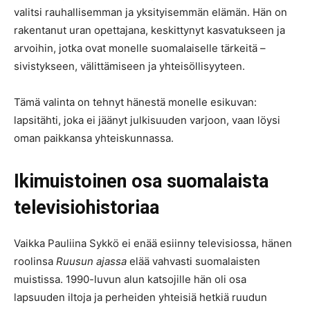
valitsi rauhallisemman ja yksityisemmän elämän. Hän on
rakentanut uran opettajana, keskittynyt kasvatukseen ja
arvoihin, jotka ovat monelle suomalaiselle tärkeitä –
sivistykseen, välittämiseen ja yhteisöllisyyteen.
Tämä valinta on tehnyt hänestä monelle esikuvan:
lapsitähti, joka ei jäänyt julkisuuden varjoon, vaan löysi
oman paikkansa yhteiskunnassa.
Ikimuistoinen osa suomalaista
televisiohistoriaa
Vaikka Pauliina Sykkö ei enää esiinny televisiossa, hänen
roolinsa
Ruusun ajassa
elää vahvasti suomalaisten
muistissa. 1990-luvun alun katsojille hän oli osa
lapsuuden iltoja ja perheiden yhteisiä hetkiä ruudun