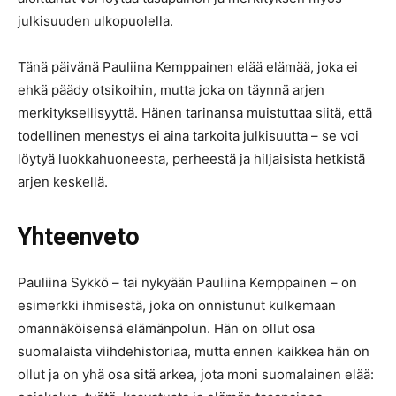
julkisuuden ulkopuolella.
Tänä päivänä Pauliina Kemppainen elää elämää, joka ei
ehkä päädy otsikoihin, mutta joka on täynnä arjen
merkityksellisyyttä. Hänen tarinansa muistuttaa siitä, että
todellinen menestys ei aina tarkoita julkisuutta – se voi
löytyä luokkahuoneesta, perheestä ja hiljaisista hetkistä
arjen keskellä.
Yhteenveto
Pauliina Sykkö – tai nykyään Pauliina Kemppainen – on
esimerkki ihmisestä, joka on onnistunut kulkemaan
omannäköisensä elämänpolun. Hän on ollut osa
suomalaista viihdehistoriaa, mutta ennen kaikkea hän on
ollut ja on yhä osa sitä arkea, jota moni suomalainen elää: