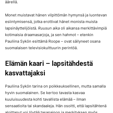
äärellä.
Monet muistavat hänen vilpittömän hymynsä ja luontevan
esiintymisensä, jotka erottivat hänet monista muista
lapsinäyttelijöistä.
Ruusun aika
oli aikansa merkittävimpiä
kotimaisia draamasarjoja, ja sen hahmot – etenkin
Pauliina Sykön esittämä Roope – ovat säilyneet osana
suomalaisen televisiokulttuurin perintöä.
Elämän kaari – lapsitähdestä
kasvattajaksi
Pauliina Sykön tarina on poikkeuksellinen, mutta samalla
hyvin suomalainen. Se kertoo tavasta kasvaa
kuuluisuudesta kohti tavallista elämää – ilman
sensaatioita tai skandaaleja. Hän osoitti, että lapsitähtenä
aloittanut voi löytää tasapainon ja merkityksen myös