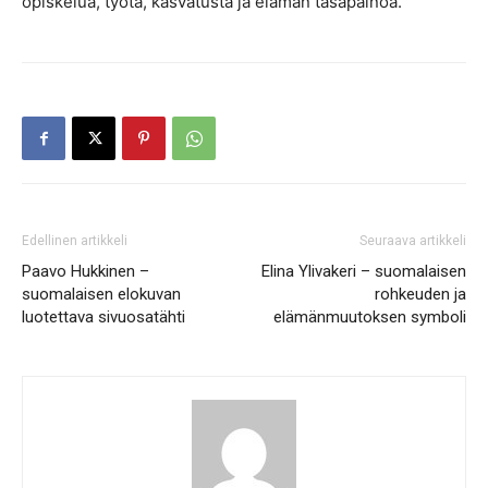
opiskelua, työtä, kasvatusta ja elämän tasapainoa.
Edellinen artikkeli
Seuraava artikkeli
Paavo Hukkinen –
Elina Ylivakeri – suomalaisen
suomalaisen elokuvan
rohkeuden ja
luotettava sivuosatähti
elämänmuutoksen symboli