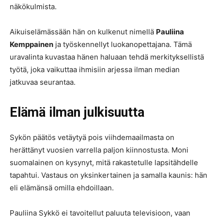
näkökulmista.
Aikuiselämässään hän on kulkenut nimellä
Pauliina
Kemppainen
ja työskennellyt luokanopettajana. Tämä
uravalinta kuvastaa hänen haluaan tehdä merkityksellistä
työtä, joka vaikuttaa ihmisiin arjessa ilman median
jatkuvaa seurantaa.
Elämä ilman julkisuutta
Sykön päätös vetäytyä pois viihdemaailmasta on
herättänyt vuosien varrella paljon kiinnostusta. Moni
suomalainen on kysynyt, mitä rakastetulle lapsitähdelle
tapahtui. Vastaus on yksinkertainen ja samalla kaunis: hän
eli elämänsä omilla ehdoillaan.
Pauliina Sykkö ei tavoitellut paluuta televisioon, vaan