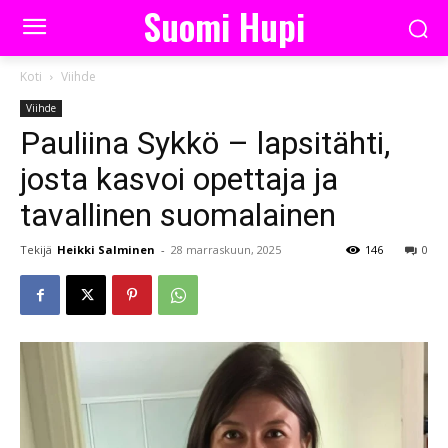
Suomi Hupi
Koti
Viihde
Viihde
Pauliina Sykkö – lapsitähti,
josta kasvoi opettaja ja
tavallinen suomalainen
Tekijä
Heikki Salminen
-
28 marraskuun, 2025
146
0