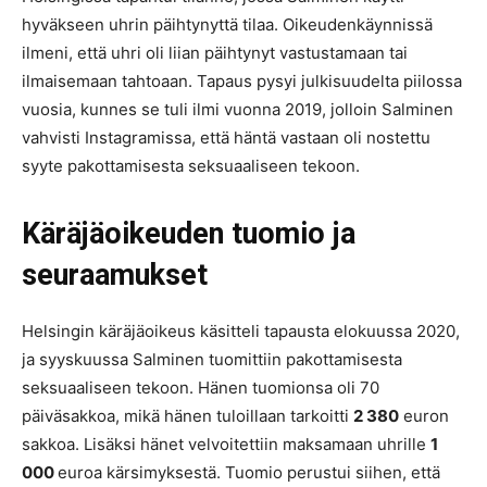
hyväkseen uhrin päihtynyttä tilaa. Oikeudenkäynnissä
ilmeni, että uhri oli liian päihtynyt vastustamaan tai
ilmaisemaan tahtoaan. Tapaus pysyi julkisuudelta piilossa
vuosia, kunnes se tuli ilmi vuonna 2019, jolloin Salminen
vahvisti Instagramissa, että häntä vastaan oli nostettu
syyte pakottamisesta seksuaaliseen tekoon.
Käräjäoikeuden tuomio ja
seuraamukset
Helsingin käräjäoikeus käsitteli tapausta elokuussa 2020,
ja syyskuussa Salminen tuomittiin pakottamisesta
seksuaaliseen tekoon. Hänen tuomionsa oli 70
päiväsakkoa, mikä hänen tuloillaan tarkoitti
2 380
euron
sakkoa. Lisäksi hänet velvoitettiin maksamaan uhrille
1
000
euroa kärsimyksestä. Tuomio perustui siihen, että