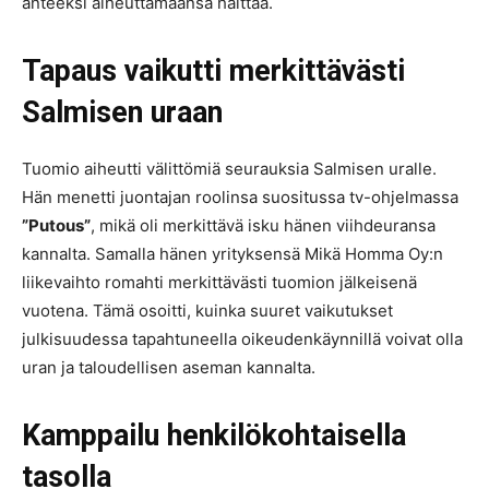
anteeksi aiheuttamaansa haittaa.
Tapaus vaikutti merkittävästi
Salmisen uraan
Tuomio aiheutti välittömiä seurauksia Salmisen uralle.
Hän menetti juontajan roolinsa suositussa tv-ohjelmassa
”Putous”
, mikä oli merkittävä isku hänen viihdeuransa
kannalta. Samalla hänen yrityksensä Mikä Homma Oy:n
liikevaihto romahti merkittävästi tuomion jälkeisenä
vuotena. Tämä osoitti, kuinka suuret vaikutukset
julkisuudessa tapahtuneella oikeudenkäynnillä voivat olla
uran ja taloudellisen aseman kannalta.
Kamppailu henkilökohtaisella
tasolla