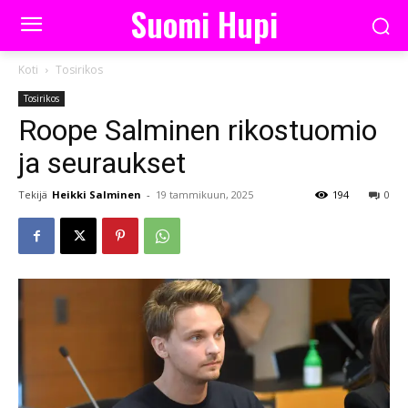
Suomi Hupi
Koti
Tosirikos
Tosirikos
Roope Salminen rikostuomio
ja seuraukset
Tekijä
Heikki Salminen
-
19 tammikuun, 2025
194
0