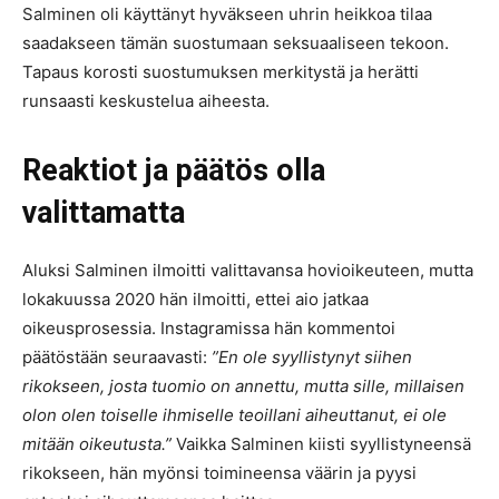
Salminen oli käyttänyt hyväkseen uhrin heikkoa tilaa
saadakseen tämän suostumaan seksuaaliseen tekoon.
Tapaus korosti suostumuksen merkitystä ja herätti
runsaasti keskustelua aiheesta.
Reaktiot ja päätös olla
valittamatta
Aluksi Salminen ilmoitti valittavansa hovioikeuteen, mutta
lokakuussa 2020 hän ilmoitti, ettei aio jatkaa
oikeusprosessia. Instagramissa hän kommentoi
päätöstään seuraavasti:
”En ole syyllistynyt siihen
rikokseen, josta tuomio on annettu, mutta sille, millaisen
olon olen toiselle ihmiselle teoillani aiheuttanut, ei ole
mitään oikeutusta.”
Vaikka Salminen kiisti syyllistyneensä
rikokseen, hän myönsi toimineensa väärin ja pyysi