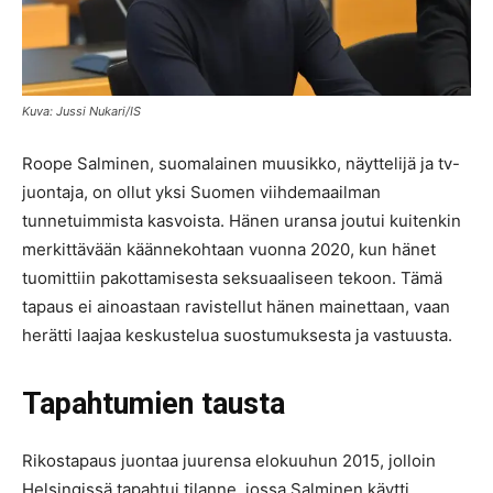
Kuva: Jussi Nukari/IS
Roope Salminen, suomalainen muusikko, näyttelijä ja tv-
juontaja, on ollut yksi Suomen viihdemaailman
tunnetuimmista kasvoista. Hänen uransa joutui kuitenkin
merkittävään käännekohtaan vuonna 2020, kun hänet
tuomittiin pakottamisesta seksuaaliseen tekoon. Tämä
tapaus ei ainoastaan ravistellut hänen mainettaan, vaan
herätti laajaa keskustelua suostumuksesta ja vastuusta.
Tapahtumien tausta
Rikostapaus juontaa juurensa elokuuhun 2015, jolloin
Helsingissä tapahtui tilanne, jossa Salminen käytti