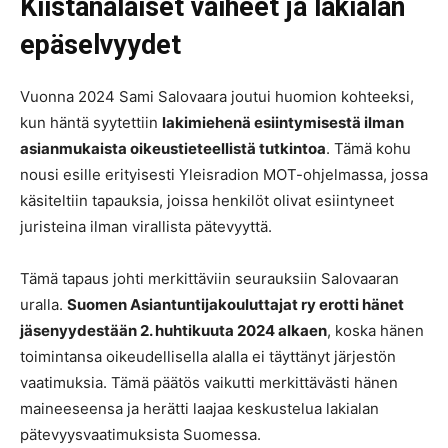
Kiistanalaiset vaiheet ja lakialan
epäselvyydet
Vuonna 2024 Sami Salovaara joutui huomion kohteeksi,
kun häntä syytettiin
lakimiehenä esiintymisestä ilman
asianmukaista oikeustieteellistä tutkintoa
. Tämä kohu
nousi esille erityisesti Yleisradion MOT-ohjelmassa, jossa
käsiteltiin tapauksia, joissa henkilöt olivat esiintyneet
juristeina ilman virallista pätevyyttä.
Tämä tapaus johti merkittäviin seurauksiin Salovaaran
uralla.
Suomen Asiantuntijakouluttajat ry erotti hänet
jäsenyydestään 2. huhtikuuta 2024 alkaen
, koska hänen
toimintansa oikeudellisella alalla ei täyttänyt järjestön
vaatimuksia. Tämä päätös vaikutti merkittävästi hänen
maineeseensa ja herätti laajaa keskustelua lakialan
pätevyysvaatimuksista Suomessa.