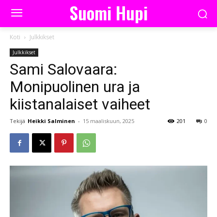
Suomi Hupi
Koti
Julkkikset
Julkkikset
Sami Salovaara:
Monipuolinen ura ja
kiistanalaiset vaiheet
Tekijä
Heikki Salminen
-
15 maaliskuun, 2025
201
0