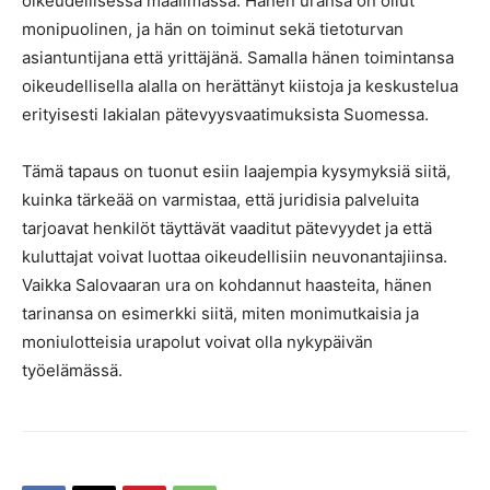
oikeudellisessa maailmassa. Hänen uransa on ollut
monipuolinen, ja hän on toiminut sekä tietoturvan
asiantuntijana että yrittäjänä. Samalla hänen toimintansa
oikeudellisella alalla on herättänyt kiistoja ja keskustelua
erityisesti lakialan pätevyysvaatimuksista Suomessa.
Tämä tapaus on tuonut esiin laajempia kysymyksiä siitä,
kuinka tärkeää on varmistaa, että juridisia palveluita
tarjoavat henkilöt täyttävät vaaditut pätevyydet ja että
kuluttajat voivat luottaa oikeudellisiin neuvonantajiinsa.
Vaikka Salovaaran ura on kohdannut haasteita, hänen
tarinansa on esimerkki siitä, miten monimutkaisia ja
moniulotteisia urapolut voivat olla nykypäivän
työelämässä.