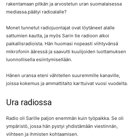
rakentamaan pitkän ja arvostetun uran suomalaisessa
mediassa.päätyi radioalalle?
Monet tunnetut radiojuontajat ovat löytäneet alalle
sattumien kautta, ja myös Sarin tie radioon alkoi
paikallisradioista. Hän huomasi nopeasti viihtyvänsä
mikrofonin ääressä ja saavutti kuulijoiden luottamuksen
luonnollisella esiintymisellään.
Hänen uransa eteni vähitellen suuremmille kanaville,
joissa kokemus ja ammattitaito karttuivat vuosi vuodelta.
Ura radiossa
Radio oli Sarille paljon enemmän kuin työpaikka. Se oli
ympäristö, jossa hän pystyi yhdistämään viestinnän,
viihteen ja ihmisten kohtaamisen.