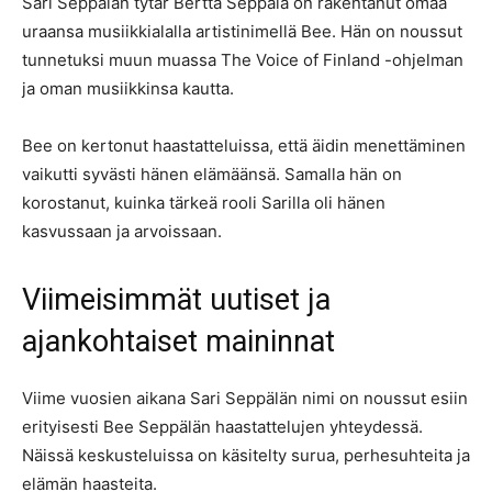
Sari Seppälän tytär Bertta Seppälä on rakentanut omaa
uraansa musiikkialalla artistinimellä Bee. Hän on noussut
tunnetuksi muun muassa The Voice of Finland -ohjelman
ja oman musiikkinsa kautta.
Bee on kertonut haastatteluissa, että äidin menettäminen
vaikutti syvästi hänen elämäänsä. Samalla hän on
korostanut, kuinka tärkeä rooli Sarilla oli hänen
kasvussaan ja arvoissaan.
Viimeisimmät uutiset ja
ajankohtaiset maininnat
Viime vuosien aikana Sari Seppälän nimi on noussut esiin
erityisesti Bee Seppälän haastattelujen yhteydessä.
Näissä keskusteluissa on käsitelty surua, perhesuhteita ja
elämän haasteita.