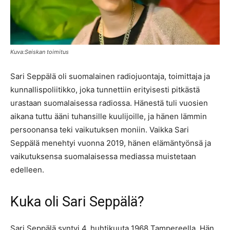
Kuva:Seiskan toimitus
Sari Seppälä oli suomalainen radiojuontaja, toimittaja ja
kunnallispoliitikko, joka tunnettiin erityisesti pitkästä
urastaan suomalaisessa radiossa. Hänestä tuli vuosien
aikana tuttu ääni tuhansille kuulijoille, ja hänen lämmin
persoonansa teki vaikutuksen moniin. Vaikka Sari
Seppälä menehtyi vuonna 2019, hänen elämäntyönsä ja
vaikutuksensa suomalaisessa mediassa muistetaan
edelleen.
Kuka oli Sari Seppälä?
Sari Seppälä syntyi 4. huhtikuuta 1968 Tampereella. Hän