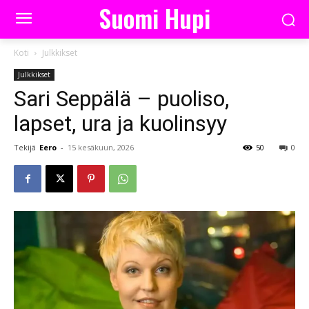
Suomi Hupi
Koti
Julkkikset
Julkkikset
Sari Seppälä – puoliso,
lapset, ura ja kuolinsyy
Tekijä
Eero
-
15 kesäkuun, 2026
50
0