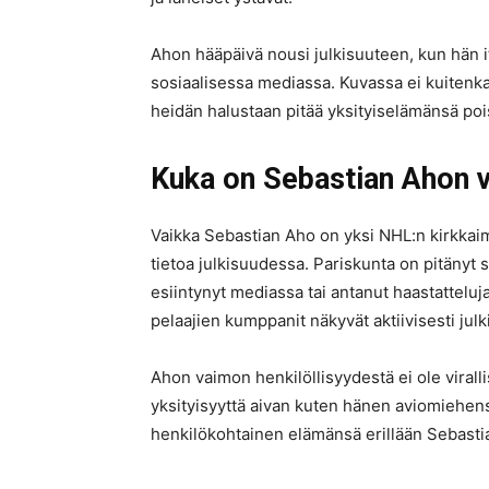
Ahon hääpäivä nousi julkisuuteen, kun hän i
sosiaalisessa mediassa. Kuvassa ei kuitenk
heidän halustaan pitää yksityiselämänsä po
Kuka on Sebastian Ahon 
Vaikka Sebastian Aho on yksi NHL:n kirkkaim
tietoa julkisuudessa. Pariskunta on pitänyt
esiintynyt mediassa tai antanut haastattelu
pelaajien kumppanit näkyvät aktiivisesti jul
Ahon vaimon henkilöllisyydestä ei ole viralli
yksityisyyttä aivan kuten hänen aviomiehens
henkilökohtainen elämänsä erillään Sebastia