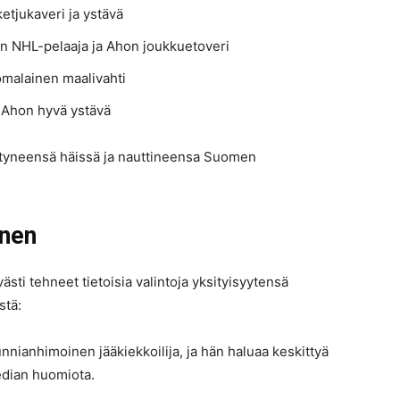
etjukaveri ja ystävä
n NHL-pelaaja ja Ahon joukkuetoveri
omalainen maalivahti
 Ahon hyvä ystävä
ihtyneensä häissä ja nauttineensa Suomen
inen
sti tehneet tietoisia valintoja yksityisyytensä
stä:
nnianhimoinen jääkiekkoilija, ja hän haluaa keskittyä
median huomiota.