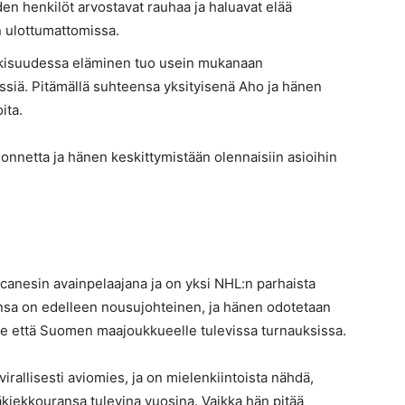
en henkilöt arvostavat rauhaa ja haluavat elää
 ulottumattomissa.
kisuudessa eläminen tuo usein mukanaan
essiä. Pitämällä suhteensa yksityisenä Aho ja hänen
ita.
nnetta ja hänen keskittymistään olennaisiin asioihin
canesin avainpelaajana ja on yksi NHL:n parhaista
nsa on edelleen nousujohteinen, ja hänen odotetaan
lle että Suomen maajoukkueelle tulevissa turnauksissa.
rallisesti aviomies, ja on mielenkiintoista nähdä,
kiekkouransa tulevina vuosina. Vaikka hän pitää