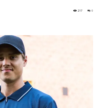
217
0