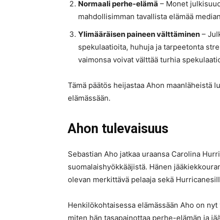
Normaali perhe-elämä
– Monet julkisuud
mahdollisimman tavallista elämää median
Ylimääräisen paineen välttäminen
– Jul
spekulaatioita, huhuja ja tarpeetonta str
vaimonsa voivat välttää turhia spekulaatio
Tämä päätös heijastaa Ahon maanläheistä luo
elämässään.
Ahon tulevaisuus
Sebastian Aho jatkaa uraansa Carolina Hurri
suomalaishyökkääjistä. Hänen jääkiekkoura
olevan merkittävä pelaaja sekä Hurricanesi
Henkilökohtaisessa elämässään Aho on nyt vi
miten hän tasapainottaa perhe-elämän ja jää