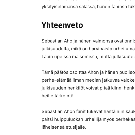
yksityiselämänsä salassa, hänen faninsa tuke
Yhteenveto
Sebastian Aho ja hänen vaimonsa ovat onnis
julkisuudelta, mikä on harvinaista urheilum
Lapin upeissa maisemissa, mutta julkisuuteen
Tämä päätös osoittaa Ahon ja hänen puolison
perhe-elämää ilman median jatkuvaa valokeil
julkisuuden henkilöt voivat pitää kiinni henk
heille tärkeintä.
Sebastian Ahon fanit tukevat häntä niin kauk
paitsi huippuluokan urheilija myös perhekes
läheisensä etusijalle.