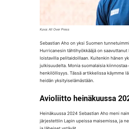
Kuva: All Over Press
Sebastian Aho on yksi Suomen tunnetuimmist
Hurricanesin tähtihyökkääjä on saavuttanut 
loistavilla pelitaidoillaan. Kuitenkin hänen y
julkisuudelta. Monia suomalaisia kiinnostaa 
henkilöllisyys. Tässä artikkelissa käymme l
heidän yksityiselämästään.
Avioliitto heinäkuussa 20
Heinäkuussa 2024 Sebastian Aho meni naimi
järjestettiin Lapin upeissa maisemissa, ja ne 
ja läheiset ystävät.