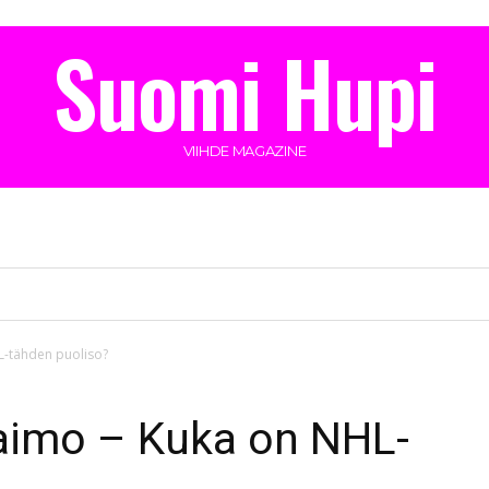
Suomi Hupi
VIIHDE MAGAZINE
L-tähden puoliso?
aimo – Kuka on NHL-