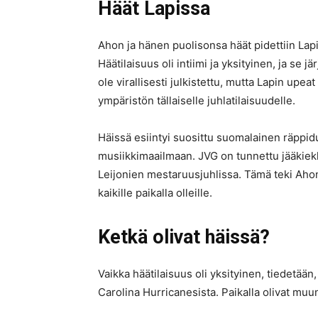
Häät Lapissa
Ahon ja hänen puolisonsa häät pidettiin La
Häätilaisuus oli intiimi ja yksityinen, ja se 
ole virallisesti julkistettu, mutta Lapin upe
ympäristön tällaiselle juhlatilaisuudelle.
Häissä esiintyi suosittu suomalainen räppi
musiikkimaailmaan. JVG on tunnettu jääkiek
Leijonien mestaruusjuhlissa. Tämä teki A
kaikille paikalla olleille.
Ketkä olivat häissä?
Vaikka häätilaisuus oli yksityinen, tiedetään,
Carolina Hurricanesista. Paikalla olivat mu