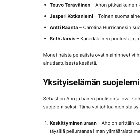
Teuvo Teräväinen
– Ahon pitkäaikainen k
Jesperi Kotkaniemi
– Toinen suomalaine
Antti Raanta
– Carolina Hurricanesin su
Seth Jarvis
– Kanadalainen puolustaja ja
Monet näistä pelaajista ovat maininneet vi
ainutlaatuisesta kesästä.
Yksityiselämän suojelem
Sebastian Aho ja hänen puolisonsa ovat selvä
suojelemiseksi. Tämä voi johtua monista syi
Keskittyminen uraan
– Aho on erittäin ku
täysillä peliuraansa ilman ylimääräistä 