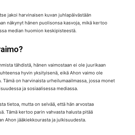
tse jakoi harvinaisen kuvan juhlapäivästään
aan näkynyt hänen puolisonsa kasvoja, mikä kertoo
issa median huomion keskipisteestä.
vaimo?
mista tähdistä, hänen vaimostaan ei ole juurikaan
 suhteensa hyvin yksityisenä, eikä Ahon vaimo ole
ja. Tämä on harvinaista urheilumaailmassa, jossa monet
kisuudessa ja sosiaalisessa mediassa.
sta tietoa, mutta on selvää, että hän arvostaa
ä. Tämä kertoo parin vahvasta halusta pitää
n Ahon jääkiekkourasta ja julkisuudesta.