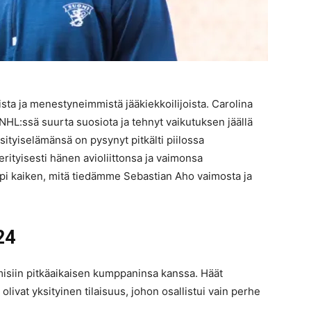
a ja menestyneimmistä jääkiekkoilijoista. Carolina
NHL:ssä suurta suosiota ja tehnyt vaikutuksen jäällä
ksityiselämänsä on pysynyt pitkälti piilossa
erityisesti hänen avioliittonsa ja vaimonsa
äpi kaiken, mitä tiedämme Sebastian Aho vaimosta ja
24
siin pitkäaikaisen kumppaninsa kanssa. Häät
olivat yksityinen tilaisuus, johon osallistui vain perhe