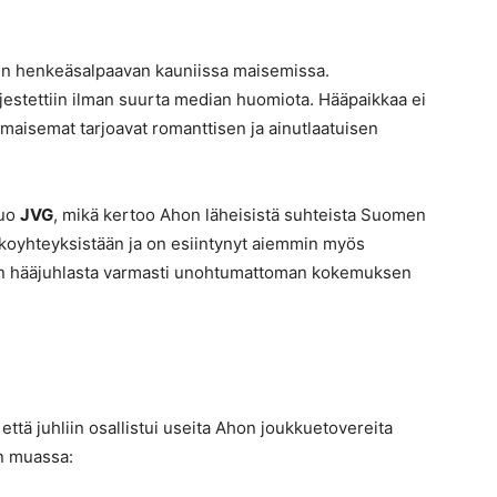
pin henkeäsalpaavan kauniissa maisemissa.
järjestettiin ilman suurta median huomiota. Hääpaikkaa ei
at maisemat tarjoavat romanttisen ja ainutlaatuisen
duo
JVG
, mikä kertoo Ahon läheisistä suhteista Suomen
koyhteyksistään ja on esiintynyt aiemmin myös
hon hääjuhlasta varmasti unohtumattoman kokemuksen
 että juhliin osallistui useita Ahon joukkuetovereita
un muassa: