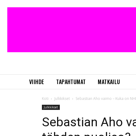
VIIHDE
TAPAHTUMAT
MATKAILU
Koti
Julkkikset
Sebastian Aho vaimo – Kuka on NH
Julkkikset
Sebastian Aho v