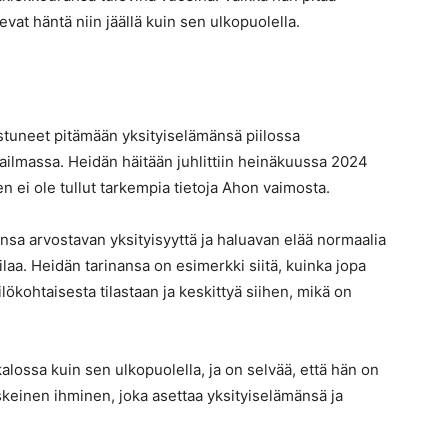
vat häntä niin jäällä kuin sen ulkopuolella.
tuneet pitämään yksityiselämänsä piilossa
aailmassa. Heidän häitään juhlittiin heinäkuussa 2024
 ei ole tullut tarkempia tietoja Ahon vaimosta.
sa arvostavan yksityisyyttä ja haluavan elää normaalia
aa. Heidän tarinansa on esimerkki siitä, kuinka jopa
ilökohtaisesta tilastaan ja keskittyä siihen, mikä on
alossa kuin sen ulkopuolella, ja on selvää, että hän on
keinen ihminen, joka asettaa yksityiselämänsä ja