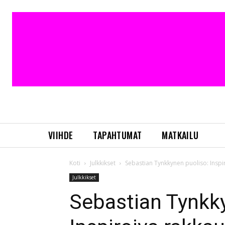
VIIHDE
TAPAHTUMAT
MATKAILU
Koti
Julkkikset
Sebastian Tynkkynen puoliso: Inspi
Julkkikset
Sebastian Tynkk