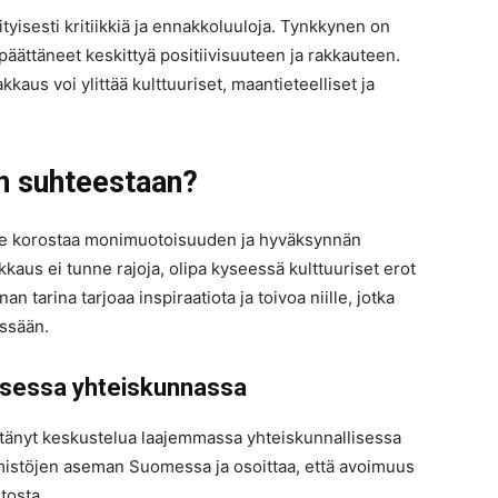
yisesti kritiikkiä ja ennakkoluuloja. Tynkkynen on
 päättäneet keskittyä positiivisuuteen ja rakkauteen.
kkaus voi ylittää kulttuuriset, maantieteelliset ja
n suhteestaan?
de korostaa monimuotoisuuden ja hyväksynnän
akkaus ei tunne rajoja, olipa kyseessä kulttuuriset erot
 tarina tarjoaa inspiraatiota ja toivoa niille, jotka
ssään.
isessa yhteiskunnassa
ttänyt keskustelua laajemmassa yhteiskunnallisessa
mistöjen aseman Suomessa ja osoittaa, että avoimuus
tosta.