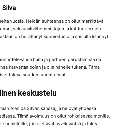
 Silva
seita vuosia. Heidän suhteensa on ollut merkittävä
nnon, seksuaalivähemmistöjen ja kulttuurierojen
taan on herättänyt kunnioitusta ja samalla lisännyt
unnittelevansa häitä ja perheen perustamista da
nsa kasvattaa pojan ja olla hänelle tukena. Tämä
iset tulevaisuudensuunnitelmat.
linen keskustelu
taan Alan da Silvan kanssa, ja he ovat yhdessä
ediassa. Tämä avoimuus on ollut rohkaisevaa monille,
e henkilöille, jotka etsivät hyväksyntää ja tukea.