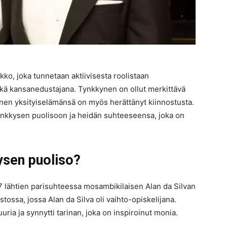
ko, joka tunnetaan aktiivisesta roolistaan
ä kansanedustajana. Tynkkynen on ollut merkittävä
nen yksityiselämänsä on myös herättänyt kiinnostusta.
ynkkysen puolisoon ja heidän suhteeseensa, joka on
ysen puoliso?
 lähtien parisuhteessa mosambikilaisen Alan da Silvan
tossa, jossa Alan da Silva oli vaihto-opiskelijana.
ria ja synnytti tarinan, joka on inspiroinut monia.