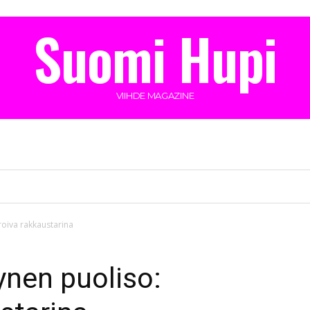
Suomi Hupi
VIIHDE MAGAZINE
roiva rakkaustarina
ynen puoliso: