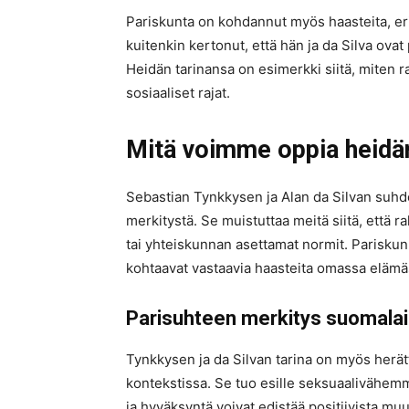
Pariskunta on kohdannut myös haasteita, erit
kuitenkin kertonut, että hän ja da Silva ovat
Heidän tarinansa on esimerkki siitä, miten ra
sosiaaliset rajat.
Mitä voimme oppia heidä
Sebastian Tynkkysen ja Alan da Silvan suh
merkitystä. Se muistuttaa meitä siitä, että r
tai yhteiskunnan asettamat normit. Pariskunnan
kohtaavat vastaavia haasteita omassa elämä
Parisuhteen merkitys suomala
Tynkkysen ja da Silvan tarina on myös herä
kontekstissa. Se tuo esille seksuaalivähem
ja hyväksyntä voivat edistää positiivista muu