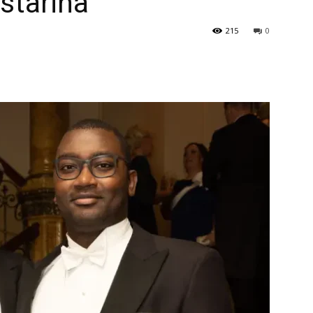
starina
215
0