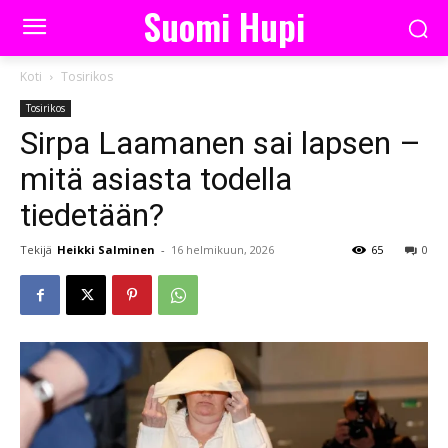
Suomi Hupi
Koti
Tosirikos
Tosirikos
Sirpa Laamanen sai lapsen –
mitä asiasta todella
tiedetään?
Tekijä
Heikki Salminen
-
16 helmikuun, 2026
65
0