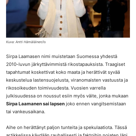
Kuva: Antti Hämäläinen/Is
Sirpa Laamasen nimi muistetaan Suomessa yhdestä
2010-luvun järkyttävimmistä rikostapauksista. Traagiset
tapahtumat koskettivat koko maata ja herättivät syvää
keskustelua lastensuojelusta, viranomaisten vastuusta ja
rikosoikeuden toimivuudesta. Vuosien varrella
julkisuudessa on noussut esiin myös väite, jonka mukaan
Sirpa Laamanen sai lapsen
joko ennen vangitsemistaan
tai vankeusaikana.
Aihe on herättänyt paljon tunteita ja spekulaatiota. Tässä
artikkelissa käydään rauhallisesti ja faktoihin nojaten läpi,