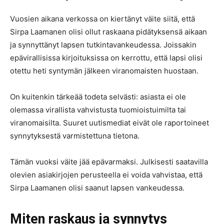
Vuosien aikana verkossa on kiertänyt väite siitä, että
Sirpa Laamanen olisi ollut raskaana pidätyksensä aikaan
ja synnyttänyt lapsen tutkintavankeudessa. Joissakin
epävirallisissa kirjoituksissa on kerrottu, että lapsi olisi
otettu heti syntymän jälkeen viranomaisten huostaan.
On kuitenkin tärkeää todeta selvästi: asiasta ei ole
olemassa virallista vahvistusta tuomioistuimilta tai
viranomaisilta. Suuret uutismediat eivät ole raportoineet
synnytyksestä varmistettuna tietona.
Tämän vuoksi väite jää epävarmaksi. Julkisesti saatavilla
olevien asiakirjojen perusteella ei voida vahvistaa, että
Sirpa Laamanen olisi saanut lapsen vankeudessa.
Miten raskaus ja synnytys