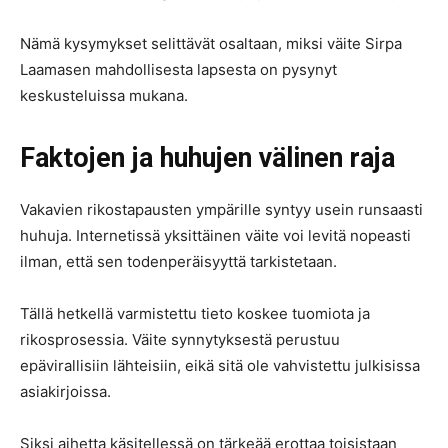
Nämä kysymykset selittävät osaltaan, miksi väite Sirpa
Laamasen mahdollisesta lapsesta on pysynyt
keskusteluissa mukana.
Faktojen ja huhujen välinen raja
Vakavien rikostapausten ympärille syntyy usein runsaasti
huhuja. Internetissä yksittäinen väite voi levitä nopeasti
ilman, että sen todenperäisyyttä tarkistetaan.
Tällä hetkellä varmistettu tieto koskee tuomiota ja
rikosprosessia. Väite synnytyksestä perustuu
epävirallisiin lähteisiin, eikä sitä ole vahvistettu julkisissa
asiakirjoissa.
Siksi aihetta käsitellessä on tärkeää erottaa toisistaan