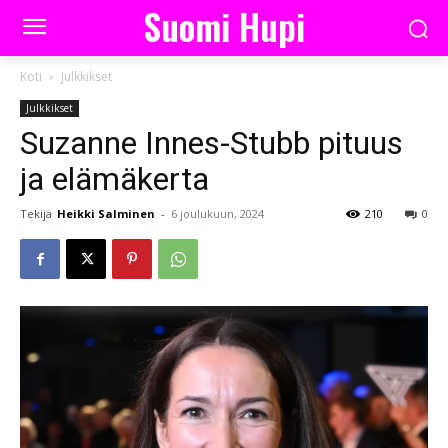
Suomi Hupi
Koti
Julkkikset
Julkkikset
Suzanne Innes-Stubb pituus
ja elämäkerta
Tekijä
Heikki Salminen
-
6 joulukuun, 2024
210
0