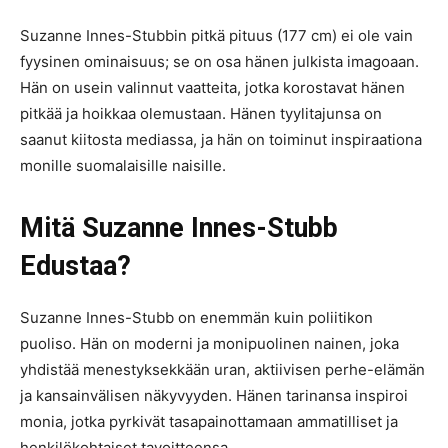
Suzanne Innes-Stubbin pitkä pituus (177 cm) ei ole vain
fyysinen ominaisuus; se on osa hänen julkista imagoaan.
Hän on usein valinnut vaatteita, jotka korostavat hänen
pitkää ja hoikkaa olemustaan. Hänen tyylitajunsa on
saanut kiitosta mediassa, ja hän on toiminut inspiraationa
monille suomalaisille naisille.
Mitä Suzanne Innes-Stubb
Edustaa?
Suzanne Innes-Stubb on enemmän kuin poliitikon
puoliso. Hän on moderni ja monipuolinen nainen, joka
yhdistää menestyksekkään uran, aktiivisen perhe-elämän
ja kansainvälisen näkyvyyden. Hänen tarinansa inspiroi
monia, jotka pyrkivät tasapainottamaan ammatilliset ja
henkilökohtaiset tavoitteensa.