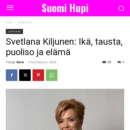
Suomi Hupi
Koti
Julkkikset
Julkkikset
Svetlana Kiljunen: Ikä, tausta,
puoliso ja elämä
Tekijä
Eero
-
6 heinäkuun, 2026
29
0