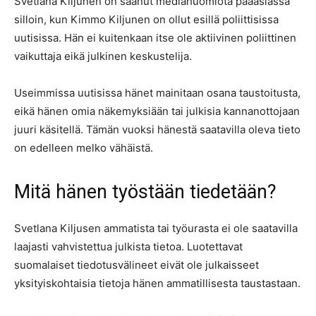
Svetlana Kiljunen on saanut mediahuomiota pääasiassa
silloin, kun Kimmo Kiljunen on ollut esillä poliittisissa
uutisissa. Hän ei kuitenkaan itse ole aktiivinen poliittinen
vaikuttaja eikä julkinen keskustelija.
Useimmissa uutisissa hänet mainitaan osana taustoitusta,
eikä hänen omia näkemyksiään tai julkisia kannanottojaan
juuri käsitellä. Tämän vuoksi hänestä saatavilla oleva tieto
on edelleen melko vähäistä.
Mitä hänen työstään tiedetään?
Svetlana Kiljusen ammatista tai työurasta ei ole saatavilla
laajasti vahvistettua julkista tietoa. Luotettavat
suomalaiset tiedotusvälineet eivät ole julkaisseet
yksityiskohtaisia tietoja hänen ammatillisesta taustastaan.