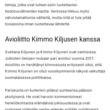
tietoja, jotka ovat tulleet esiin luotettavien
tiedotusvälineiden kautta. Verkossa liikkuu myös
vahvistamattomia väitteitä, mutta niitä ei tule pitää
tosiasioina ilman luotettavaa lähdettä.
Avioliitto Kimmo Kiljusen kanssa
Svetlana Kiljunen ja Kimmo Kiljunen ovat naimisissa.
Julkisten tietojen mukaan pari avioitui vuonna 2017.
Avioliitto on herättänyt kiinnostusta erityisesti siksi, että
Kimmo Kiljunen on ollut vuosikymmeniä näkyvä vaikuttaja
suomalaisessa politiikassa.
Pariskunta on kuitenkin pitänyt suhteensa pääosin
yksityisenä. He ovat harvoin kommentoineet
henkilökohtaista elämäänsä julkisuudessa ja ovat
pyrkineet pitämään perhe-elämän erillään poliittisesta