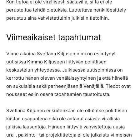
Kun tietoa ei ole virallisesti saatavilla, siitä ei ole
perusteltua tehdä oletuksia. Luotettava henkilöesittely
perustuu aina vahvistettuihin julkisiin tietoihin.
Viimeaikaiset tapahtumat
Viime aikoina Svetlana Kiljusen nimi on esiintynyt
uutisissa Kimmo Kiljuseen liittyvän poliittisen
keskustelun yhteydessä. Julkisessa uutisoinnissa on
kerrottu hänen olevan venäläissyntyinen ja että hänellä
on sukulaisia sekä perheenjäseniä Venäjällä. Tiedot ovat
nousseet esiin osana tapahtumien taustoitusta.
Svetlana Kiljunen ei kuitenkaan ole ollut itse poliittisen
kiistan osapuolena eikä ole antanut asiasta virallisia
julkisia lausuntoja. Häneen liittyviä vahvistettuja uusia
ura-, palkinto- tai projektitietoja ei ole julkaistu viimeisen