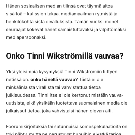
Hänen sosiaalisen median tilinsä ovat täynnä aitoa
sisältöä – kulissien takaa, mediamaailman rytmistä ja
henkilökohtaisista oivalluksista. Tämän vuoksi monet
seuraajat kokevat hänet samaistuttavaksi ja vilpittömäksi
mediapersoonaksi.
Onko Tinni Wikströmillä vauvaa?
Yksi yleisimpiä kysymyksiä Tinni Wikströmiin liittyen
netissä on:
onko hänellä vauvaa?
Tästä ei ole
minkäänlaista virallista tai vahvistettua tietoa
julkisuudessa. Tinni itse ei ole kertonut mistään vauva-
uutisista, eikä yksikään luotettava suomalainen media ole
julkaissut tietoa, joka vahvistaisi hänen olevan äiti.
Foorumikirjoituksia tai satunnaisia somespekulaatioita on
toki nähty, mutta ne perustuvat huhuihin eivätkä tarjoa