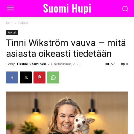
Suomi Hupi
Koti
Faktat
Faktat
Tinni Wikström vauva – mitä
asiasta oikeasti tiedetään
Tekijä
Heikki Salminen
-
6 helmikuun, 2026
57
0