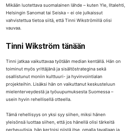
Mikään luotettava suomalainen lähde – kuten Yle, Iltalehti,
Helsingin Sanomat tai Seiska – ei ole julkaissut
vahvistettua tietoa siitä, että Tinni Wikströmillä olisi
vauvaa.
Tinni Wikström tänään
Tinni jatkaa vaikuttavaa työtään median kentällä. Hän on
toiminut myös yrittäjänä ja sisältöstrategina sekä
osallistunut moniin kulttuuri- ja hyvinvointialan
projekteihin. Lisäksi hän on vaikuttanut keskusteluun
mielenterveydestä ja työuupumuksesta Suomessa –
usein hyvin rehellisellä otteella.
Tämä rehellisyys on yksi syy siihen, miksi hänen
yleisönsä luottaa siihen, että jos hänellä olisi tärkeitä
perheuutisia, hän kertoisi niistä itse, omalla tavallaan ja