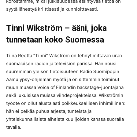
korostamme, miksi julkisuudessa esiintyvää tietoa on
syytä lähestyä kriittisesti ja kunnioittavasti.
Tinni Wikström – ääni, joka
tunnetaan koko Suomessa
Tiina Reetta ”Tinni” Wikström on tehnyt mittavan uran
suomalaisen radion ja television parissa. Hän nousi
suuremman yleisön tietoisuuteen Radio Suomipopin
Aamulypsy-ohjelman myötä ja on sittemmin toiminut
muun muassa Voice of Finlandin backstage-juontajana
sekä lukuisissa muissa viihdeprojekteissa. Wikströmin
työote on ollut alusta asti poikkeuksellisen inhimillinen:
hän ei pelkää puhua arjesta, tunteista ja
yhteiskunnallisista aiheista kuulijoiden kanssa suoralla
tavalla.