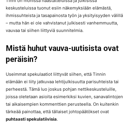
Tinni on monissa haastatteluissa ja julkisissa
keskusteluissa tuonut esiin näkemyksiään elämästä,
ihmissuhteista ja tasapainosta työn ja yksityisyyden välillä
– mutta hän ei ole vahvistanut julkisesti vanhemmuutta,
vauvaa tai siihen liittyviä suunnitelmia.
Mistä huhut vauva-uutisista ovat
peräisin?
Useimmat spekulaatiot liittyvät siihen, että Tinnin
elämään ei liity jatkuvaa lehtijulkisuutta parisuhteista tai
perheestä. Tämä luo joskus pohjan nettikeskusteluille,
joissa oletetaan asioita esimerkiksi kuvien, sanavalintojen
tai aikaisempien kommenttien perusteella. On kuitenkin
tärkeää painottaa, että tällaiset johtopäätökset ovat
puhtaasti spekulatiivisia
.