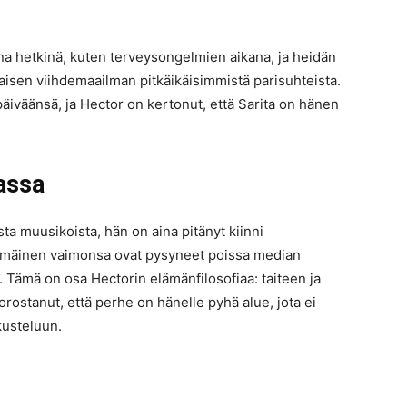
ina hetkinä, kuten terveysongelmien aikana, ja heidän
sen viihdemaailman pitkäikäisimmistä parisuhteista.
iväänsä, ja Hector on kertonut, että Sarita on hänen
assa
a muusikoista, hän on aina pitänyt kiinni
mmäinen vaimonsa ovat pysyneet poissa median
ua. Tämä on osa Hectorin elämänfilosofiaa: taiteen ja
korostanut, että perhe on hänelle pyhä alue, jota ei
kusteluun.