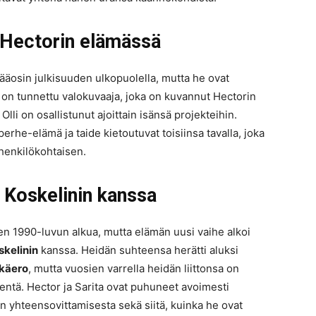
a Hectorin elämässä
äosin julkisuuden ulkopuolella, mutta he ovat
 on tunnettu valokuvaaja, joka on kuvannut Hectorin
i on osallistunut ajoittain isänsä projekteihin.
erhe-elämä ja taide kietoutuvat toisiinsa tavalla, joka
henkilökohtaisen.
ta Koskelinin kanssa
en 1990-luvun alkua, mutta elämän uusi vaihe alkoi
skelinin
kanssa. Heidän suhteensa herätti aluksi
ikäero
, mutta vuosien varrella heidän liittonsa on
entä. Hector ja Sarita ovat puhuneet avoimesti
n yhteensovittamisesta sekä siitä, kuinka he ovat