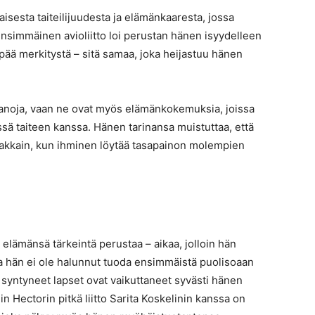
isesta taiteilijuudesta ja elämänkaaresta, jossa
 Ensimmäinen avioliitto loi perustan hänen isyydelleen
ä merkitystä – sitä samaa, joka heijastuu hänen
a sanoja, vaan ne ovat myös elämänkokemuksia, joissa
ssä taiteen kanssa. Hänen tarinansa muistuttaa, että
nakkain, kun ihminen löytää tasapainon molempien
elämänsä tärkeintä perustaa – aikaa, jolloin hän
ka hän ei ole halunnut tuoda ensimmäistä puolisoaan
itä syntyneet lapset ovat vaikuttaneet syvästi hänen
 Hectorin pitkä liitto Sarita Koskelinin kanssa on