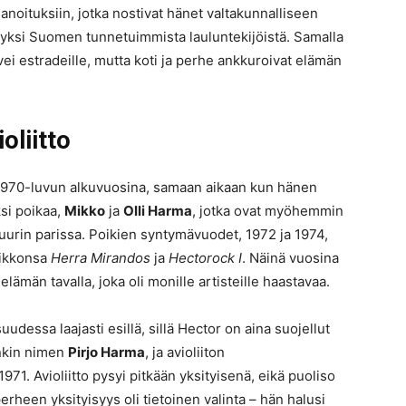
 sanoituksiin, jotka nostivat hänet valtakunnalliseen
o yksi Suomen tunnetuimmista lauluntekijöistä. Samalla
ei estradeille, mutta koti ja perhe ankkuroivat elämän
oliitto
 1970-luvun alkuvuosina, samaan aikaan kun hänen
ksi poikaa,
Mikko
ja
Olli Harma
, jotka ovat myöhemmin
ttuurin parissa. Poikien syntymävuodet, 1972 ja 1974,
ssikkonsa
Herra Mirandos
ja
Hectorock I
. Näinä vuosina
elämän tavalla, joka oli monille artisteille haastavaa.
uudessa laajasti esillä, sillä Hector on aina suojellut
enkin nimen
Pirjo Harma
, ja avioliiton
71. Avioliitto pysyi pitkään yksityisenä, eikä puoliso
rheen yksityisyys oli tietoinen valinta – hän halusi