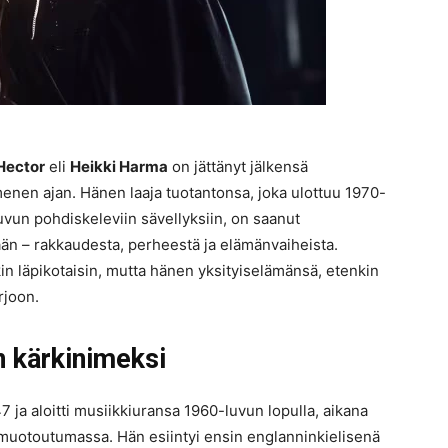
Hector
eli
Heikki Harma
on jättänyt jälkensä
menen ajan. Hänen laaja tuotantonsa, joka ulottuu 1970-
luvun pohdiskeleviin sävellyksiin, on saanut
n – rakkaudesta, perheestä ja elämänvaiheista.
n läpikotaisin, mutta hänen yksityiselämänsä, etenkin
arjoon.
n kärkinimeksi
 ja aloitti musiikkiuransa 1960-luvun lopulla, aikana
a muotoutumassa. Hän esiintyi ensin englanninkielisenä