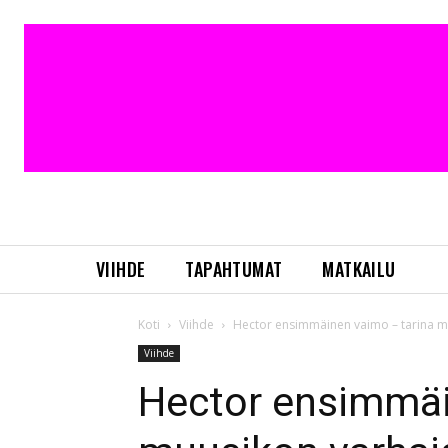
VIIHDE
TAPAHTUMAT
MATKAILU
Koti
Viihde
Hector ensimmäinen vaimo – tarina m
Viihde
Hector ensimmäi