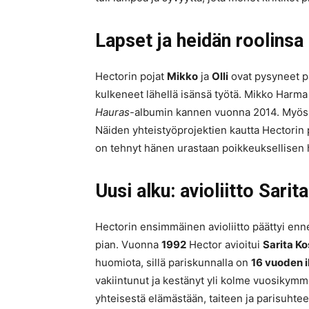
Lapset ja heidän roolins
Hectorin pojat
Mikko
ja
Olli
ovat pysyneet pä
kulkeneet lähellä isänsä työtä. Mikko Harma
Hauras
-albumin kannen vuonna 2014. Myös Oll
Näiden yhteistyöprojektien kautta Hectorin p
on tehnyt hänen urastaan poikkeuksellisen 
Uusi alku: avioliitto Sari
Hectorin ensimmäinen avioliitto päättyi enn
pian. Vuonna
1992
Hector avioitui
Sarita Ko
huomiota, sillä pariskunnalla on
16 vuoden 
vakiintunut ja kestänyt yli kolme vuosikymm
yhteisestä elämästään, taiteen ja parisuhtee