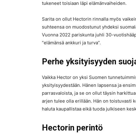
tukeneet toisiaan läpi elämänvaiheiden.
Sarita on ollut Hectorin rinnalla myös vaike
suhteensa on muodostunut yhdeksi suomalai
Vuonna 2022 pariskunta juhli 30-vuotishääpä
“elämänsä ankkuri ja turva”.
Perhe yksityisyyden suoj
Vaikka Hector on yksi Suomen tunnetuimmist
yksityisyydestään. Hänen lapsensa ja ensi
parrasvaloista, ja se on ollut täysin harkitt
arjen tulee olla erillään. Hän on toistuvasti 
haluta kaupallistaa eikä tuoda julkiseen kes
Hectorin perintö