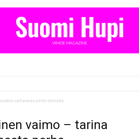
Suomi Hupi
VIIHDE MAGAZINE
uusikon varhaisesta perhe-elämästä
nen vaimo – tarina