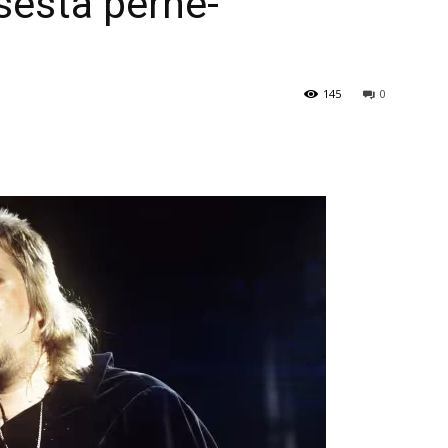
sesta perhe-
145
0