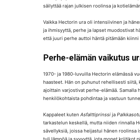
säilyttää rajan julkisen roolinsa ja kotielämän
Vaikka Hectorin ura oli intensiivinen ja häne
ja ihmisyyttä, perhe ja lapset muodostiva
että juuri perhe auttoi häntä pitämään kiinni 
Perhe-elämän vaikutus ur
1970- ja 1980-luvuilla Hectorin elämässä vuo
haasteet. Hän on puhunut rehellisesti siitä,
ajoittain varjostivat perhe-elämää. Samalla
henkilökohtaista pohdintaa ja vastuun tunne
Kappaleet kuten
Asfalttiprinssi
ja
Palkkasotu
tarkastelun keskellä, mutta niiden rinnalla H
sävellyksiä, joissa heijastui hänen roolins
tuli lämpöä ja syvyyttä, jota monet kriitiko