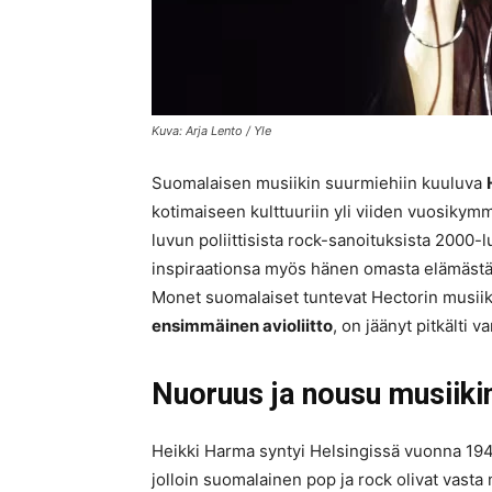
Kuva: Arja Lento / Yle
Suomalaisen musiikin suurmiehiin kuuluva
kotimaiseen kulttuuriin yli viiden vuosikym
luvun poliittisista rock-sanoituksista 2000-
inspiraationsa myös hänen omasta elämästää
Monet suomalaiset tuntevat Hectorin musiiki
ensimmäinen avioliitto
, on jäänyt pitkälti v
Nuoruus ja nousu musiiki
Heikki Harma syntyi Helsingissä vuonna 1947
jolloin suomalainen pop ja rock olivat vast