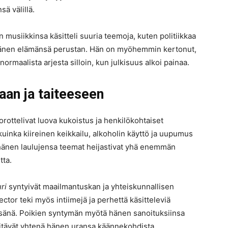
sä välillä.
n musiikkinsa käsitteli suuria teemoja, kuten politiikkaa
t hänen elämänsä perustan. Hän on myöhemmin kertonut,
normaalista arjesta silloin, kun julkisuus alkoi painaa.
aan ja taiteeseen
rottelivat luova kukoistus ja henkilökohtaiset
 kuinka kiireinen keikkailu, alkoholin käyttö ja uupumus
 hänen laulujensa teemat heijastivat yhä enemmän
tta.
ri
syntyivät maailmantuskan ja yhteiskunnallisen
ector teki myös intiimejä ja perhettä käsitteleviä
a isänä. Poikien syntymän myötä hänen sanoituksiinsa
t pitävät yhtenä hänen uransa käännekohdista.