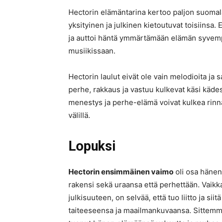
Hectorin elämäntarina kertoo paljon suomala
yksityinen ja julkinen kietoutuvat toisiinsa.
ja auttoi häntä ymmärtämään elämän syvempä
musiikissaan.
Hectorin laulut eivät ole vain melodioita j
perhe, rakkaus ja vastuu kulkevat käsi käde
menestys ja perhe-elämä voivat kulkea rin
välillä.
Lopuksi
Hectorin ensimmäinen vaimo
oli osa hänen 
rakensi sekä uraansa että perhettään. Vaik
julkisuuteen, on selvää, että tuo liitto ja si
taiteeseensa ja maailmankuvaansa. Sittemmin