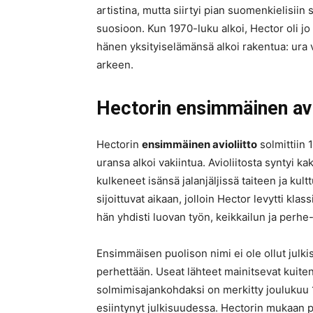
artistina, mutta siirtyi pian suomenkielisiin
suosioon. Kun 1970-luku alkoi, Hector oli j
hänen yksityiselämänsä alkoi rakentua: ura v
arkeen.
Hectorin ensimmäinen avi
Hectorin
ensimmäinen avioliitto
solmittiin
uransa alkoi vakiintua. Avioliitosta syntyi ka
kulkeneet isänsä jalanjäljissä taiteen ja kul
sijoittuvat aikaan, jolloin Hector levytti kla
hän yhdisti luovan työn, keikkailun ja perhe-
Ensimmäisen puolison nimi ei ole ollut julkis
perhettään. Useat lähteet mainitsevat kuit
solmimisajankohdaksi on merkitty joulukuu 19
esiintynyt julkisuudessa. Hectorin mukaan pe