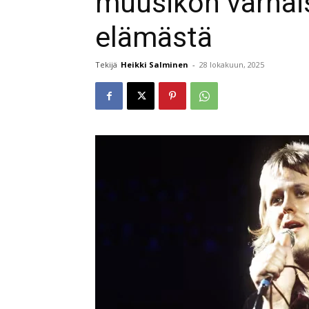
muusikon varhai
elämästä
Tekijä
Heikki Salminen
-
28 lokakuun, 2025