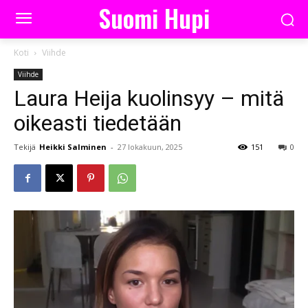
Suomi Hupi
Koti
Viihde
Viihde
Laura Heija kuolinsyy – mitä
oikeasti tiedetään
Tekijä
Heikki Salminen
-
27 lokakuun, 2025
151
0