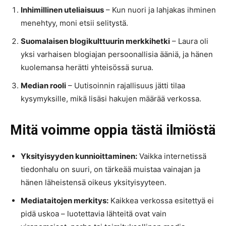
Inhimillinen uteliaisuus
– Kun nuori ja lahjakas ihminen
menehtyy, moni etsii selitystä.
Suomalaisen blogikulttuurin merkkihetki
– Laura oli
yksi varhaisen blogiajan persoonallisia ääniä, ja hänen
kuolemansa herätti yhteisössä surua.
Median rooli
– Uutisoinnin rajallisuus jätti tilaa
kysymyksille, mikä lisäsi hakujen määrää verkossa.
Mitä voimme oppia tästä ilmiöstä
Yksityisyyden kunnioittaminen:
Vaikka internetissä
tiedonhalu on suuri, on tärkeää muistaa vainajan ja
hänen läheistensä oikeus yksityisyyteen.
Mediataitojen merkitys:
Kaikkea verkossa esitettyä ei
pidä uskoa – luotettavia lähteitä ovat vain