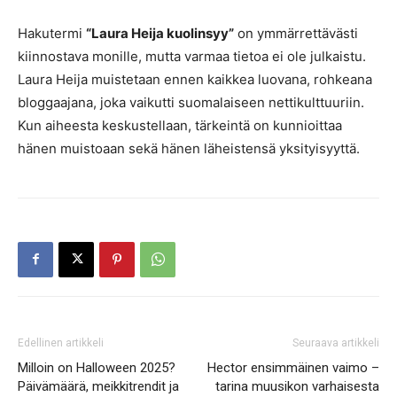
Hakutermi
“Laura Heija kuolinsyy”
on ymmärrettävästi
kiinnostava monille, mutta varmaa tietoa ei ole julkaistu.
Laura Heija muistetaan ennen kaikkea luovana, rohkeana
bloggaajana, joka vaikutti suomalaiseen nettikulttuuriin.
Kun aiheesta keskustellaan, tärkeintä on kunnioittaa
hänen muistoaan sekä hänen läheistensä yksityisyyttä.
Edellinen artikkeli
Seuraava artikkeli
Milloin on Halloween 2025?
Hector ensimmäinen vaimo –
Päivämäärä, meikkitrendit ja
tarina muusikon varhaisesta