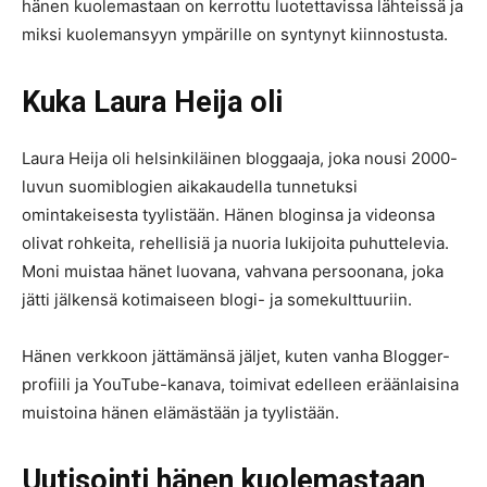
hänen kuolemastaan on kerrottu luotettavissa lähteissä ja
miksi kuolemansyyn ympärille on syntynyt kiinnostusta.
Kuka Laura Heija oli
Laura Heija oli helsinkiläinen bloggaaja, joka nousi 2000-
luvun suomiblogien aikakaudella tunnetuksi
omintakeisesta tyylistään. Hänen bloginsa ja videonsa
olivat rohkeita, rehellisiä ja nuoria lukijoita puhuttelevia.
Moni muistaa hänet luovana, vahvana persoonana, joka
jätti jälkensä kotimaiseen blogi- ja somekulttuuriin.
Hänen verkkoon jättämänsä jäljet, kuten vanha Blogger-
profiili ja YouTube-kanava, toimivat edelleen eräänlaisina
muistoina hänen elämästään ja tyylistään.
Uutisointi hänen kuolemastaan