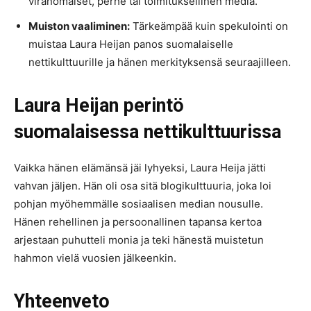
viranomaiset, perhe tai toimituksellinen media.
Muiston vaaliminen:
Tärkeämpää kuin spekulointi on
muistaa Laura Heijan panos suomalaiselle
nettikulttuurille ja hänen merkityksensä seuraajilleen.
Laura Heijan perintö
suomalaisessa nettikulttuurissa
Vaikka hänen elämänsä jäi lyhyeksi, Laura Heija jätti
vahvan jäljen. Hän oli osa sitä blogikulttuuria, joka loi
pohjan myöhemmälle sosiaalisen median nousulle.
Hänen rehellinen ja persoonallinen tapansa kertoa
arjestaan puhutteli monia ja teki hänestä muistetun
hahmon vielä vuosien jälkeenkin.
Yhteenveto